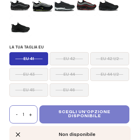
LA TUA TAGLIA EU
EU 41
EU 42
EU 42 1/2
EU 43
EU 44
EU 44 1/2
EU 45
EU 46
SCEGLI UN'OPZIONE
DISPONIBILE
Non disponibile