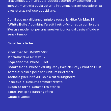
all’avampiede. L’intersuola leggera assorbe efficacemente gli
impatti, mentre la suola esterna in gomma garantisce aderenza
e resistenza nell’uso quotidiano.
Con il suo mix di bianco, grigio e rosso, la
Nike Air Max 97
"White Bullet"
combina l’eredità rétro-futuristica con lo stile
lifestyle moderno, per una sneaker iconica dal design fluido e
senza tempo.
Caratteristiche
Riferimento:
DM0027-100
Modello:
Nike Air Max 97
Soprannome:
White Bullet
Colorazione:
White / Varsity Red / Particle Grey / Photon Dust
Tomaia:
Mesh e pelle con finiture riflettenti
Tecnologia:
Unità Air-Sole a tutta lunghezza
Intersuola:
Schiuma ammortizzante
Suola esterna:
Gomma resistente
Stile:
Lifestyle / Running rétro
Genere:
Uomo