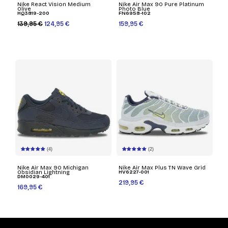
Nike React Vision Medium
Nike Air Max 90 Pure Platinum
Olive
Photo Blue
HQ3819-200
FN6958-102
139,95 €
124,95 €
159,95 €
(4)
(2)
Nike Air Max 90 Michigan
Nike Air Max Plus TN Wave Grid
Obsidian Lightning
HV6227-001
DM0029-401
219,95 €
169,95 €