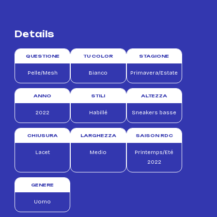
Details
QUESTIONE
TU COLOR
STAGIONE
Pelle/Mesh
Bianco
Primavera/Estate
ANNO
STILI
ALTEZZA
2022
Habillé
Sneakers basse
CHIUSURA
LARGHEZZA
SAISON RDC
Lacet
Medio
Printemps/Eté
2022
GENERE
Uomo