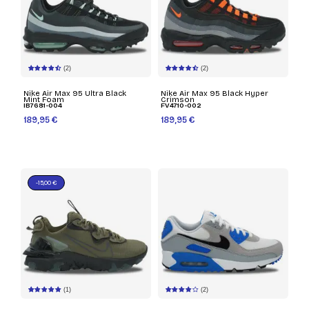
(2)
(2)
Nike Air Max 95 Ultra Black
Nike Air Max 95 Black Hyper
Mint Foam
Crimson
IB7681-004
FV4710-002
189,95 €
189,95 €
-15,00 €
(1)
(2)