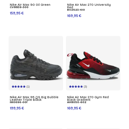
Nike Air Max 90 Oil Green
Nike Air Max 270 University
CV8839-300
Red
BV2523-100
159,95 €
169,95 €
(1)
(3)
Nike Air Max 95 QS Big Bubble
Nike Air Max 270 Gym Red
Leather Triple Black
Black Gradient
IM0696-001
AH8050-602
199,95 €
169,95 €