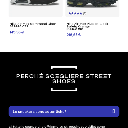
(2)
Nike Air Max Command Black
Nike Air Max Plus TN Black
629993-032
Safety Orange
IH4459-010
149,95 €
219,95 €
PERCHÉ SCEGLIERE STREET
SHOES
Le sneakers sono autentiche?
Sì, tutte le scarpe che offriamo su StreetShoes Addict sono