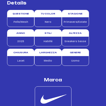
Details
QUESTIONE
TU COLOR
STAGIONE
Pelle/Mesh
Nero
Primavera/Estate
ANNO
STILI
ALTEZZA
2025
Habillé
Sneakers basse
CHIUSURA
LARGHEZZA
GENERE
Lacet
Medio
Uomo
Marca