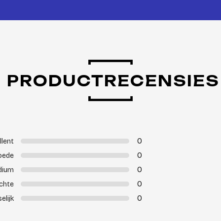
PRODUCTRECENSIES
0
llent
0
oede
0
dium
0
chte
0
elijk