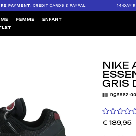
YMENT
: CREDIT CARDS & PAYPAL
14-DAY RETURN
MME
FEMME
ENFANT
TLET
NIKE 
ESSE
GRIS 
DQ3982-00
€ 189,95