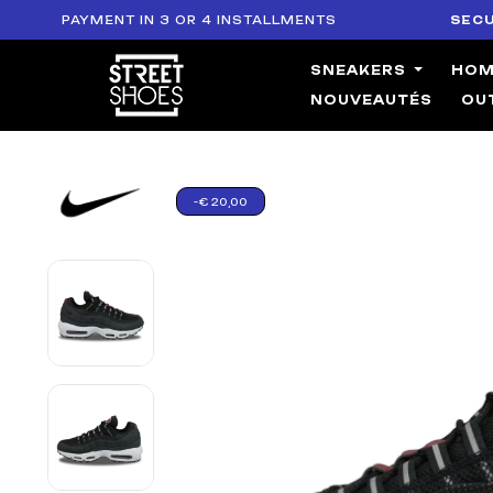
PAYMENT IN 3 OR 4 INSTALLMENTS
SECURE PA
SNEAKERS
HO
NOUVEAUTÉS
OU
-€ 20,00