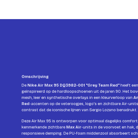
Omschrijving
De
Nike Air Max 95 DQ3982-001 "Grey Team Red"
heeft een 
geïnspireerd op de hardloopschoenen uit de jaren 90. Het b
mesh, leer en synthetische overlays in een kleurverloop van
An
Red
-accenten op de veteroogjes, logo's en zichtbare Air-units
contrast dat de iconische lijnen van Sergio Lozano benadrukt.
Deze Air Max 95 is ontworpen voor optimaal dagelijks comfort 
kenmerkende zichtbare
Max Air
-units in de voorvoet en hak, 
responsieve demping. De PU-foam middenzool absorbeert schok