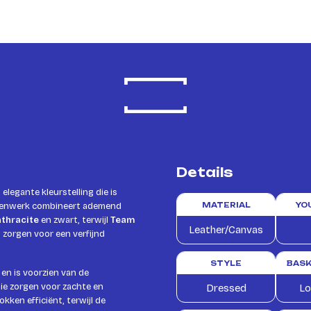
Details
elegante kleurstelling die is
ovenwerk combineert ademend
MATERIAL
YO
thracite
en zwart, terwijl
Team
Leather/Canvas
 zorgen voor een verfijnd
STYLE
BASK
en is voorzien van de
die zorgen voor zachte en
Dressed
Lo
ken efficiënt, terwijl de