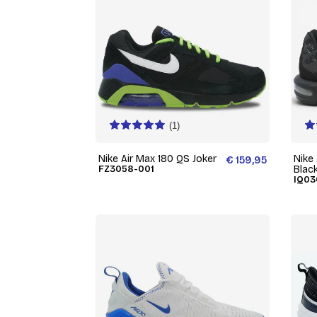
(1)
Nike Air Max 180 QS Joker
Nike
€ 159,95
FZ3058-001
Blac
IQ03