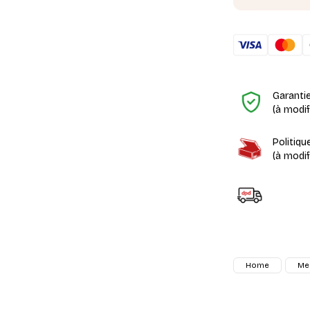
Garanti
(à modi
Politiqu
(à modi
Home
Me