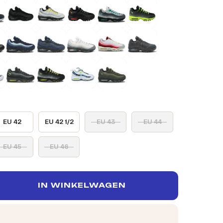
EU 42
EU 42 1/2
EU 43
EU 44
EU 45
EU 46
IN WINKELWAGEN