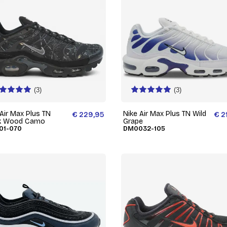
(3)
(3)
 Air Max Plus TN
Nike Air Max Plus TN Wild
€ 229,95
€ 2
k Wood Camo
Grape
01-070
DM0032-105