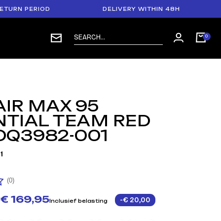
 PERIOD
DELIVERY WITHIN 48H
PAY
AIR MAX 95
NTIAL TEAM RED
DQ3982-001
1
(0)
€ 169,95
-€ 20,00
Inclusief belasting