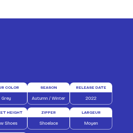
UR COLOR
SEASON
RELEASE DATE
Grey
Autumn / Winter
2022
ET HEIGHT
ZIPPER
LARGEUR
w Shoes
Shoelace
Moyen