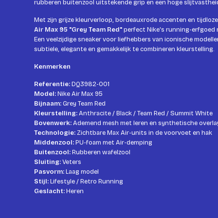
rubberen buitenzool uitstekende grip en een hoge slijtvasthei
Met zijn grijze kleurverloop, bordeauxrode accenten en tijdlo
Air Max 95 "Grey Team Red"
perfect Nike's running-erfgoed 
Een veelzijdige sneaker voor liefhebbers van iconische modellen
subtiele, elegante en gemakkelijk te combineren kleurstelling.
Kenmerken
Referentie:
DQ3982-001
Model:
Nike Air Max 95
Bijnaam:
Grey Team Red
Kleurstelling:
Anthracite / Black / Team Red / Summit White
Bovenwerk:
Ademend mesh met leren en synthetische overla
Technologie:
Zichtbare Max Air-units in de voorvoet en hak
Middenzool:
PU-foam met Air-demping
Buitenzool:
Rubberen wafelzool
Sluiting:
Veters
Pasvorm:
Laag model
Stijl:
Lifestyle / Retro Running
Geslacht:
Heren