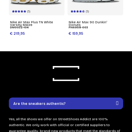
(5)
(5)
Nike Air Max Plus TN White
Nike Air Max 90 Dunkin'
Varsity Maize
Donuts
DM0032-104
FN6958-003
€ 219,95
€ 159,95
Are the sneakers authentic?
Yes, all the shoes we offer on StreetShoes Addict are 100%
authentic. We only work with official or certified suppliers to
guarantee quality, brand-new products that meet the standards of