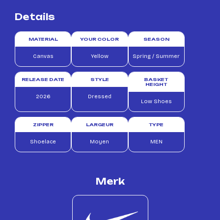
Details
MATERIAL
YOUR COLOR
SEASON
Canvas
Yellow
Spring / Summer
RELEASE DATE
STYLE
BASKET
HEIGHT
2026
Dressed
Low Shoes
ZIPPER
LARGEUR
TYPE
Shoelace
Moyen
MEN
Merk