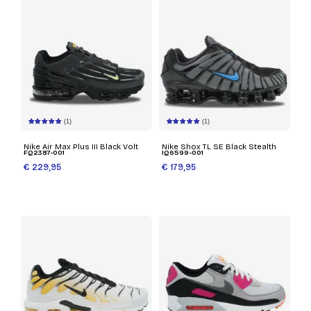
(1)
(1)
Nike Air Max Plus III Black Volt
Nike Shox TL SE Black Stealth
FQ2387-001
IQ6599-001
€ 229,95
€ 179,95