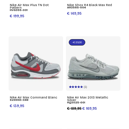
Nike Air Max Plus TN Dot
Nike Shox R4 Black Max Red
Pattern
AR3565-004
HV6355-001
€ 149,95
€ 199,95
-€ 20,00
(1)
Nike Air Max Command Blanc
Nike Air Max 2013 Metallic
629993-049
Silver
HQ3025-001
€ 139,95
€ 189,95
€ 169,95