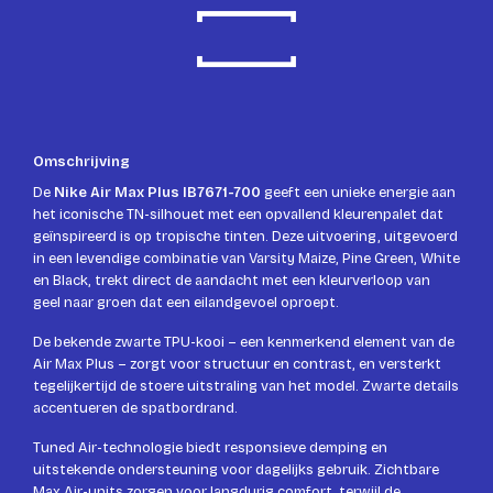
Omschrijving
De
Nike Air Max Plus IB7671-700
geeft een unieke energie aan
het iconische TN-silhouet met een opvallend kleurenpalet dat
geïnspireerd is op tropische tinten. Deze uitvoering, uitgevoerd
in een levendige combinatie van Varsity Maize, Pine Green, White
en Black, trekt direct de aandacht met een kleurverloop van
geel naar groen dat een eilandgevoel oproept.
De bekende zwarte TPU-kooi – een kenmerkend element van de
Air Max Plus – zorgt voor structuur en contrast, en versterkt
tegelijkertijd de stoere uitstraling van het model. Zwarte details
accentueren de spatbordrand.
Tuned Air-technologie biedt responsieve demping en
uitstekende ondersteuning voor dagelijks gebruik. Zichtbare
Max Air-units zorgen voor langdurig comfort, terwijl de