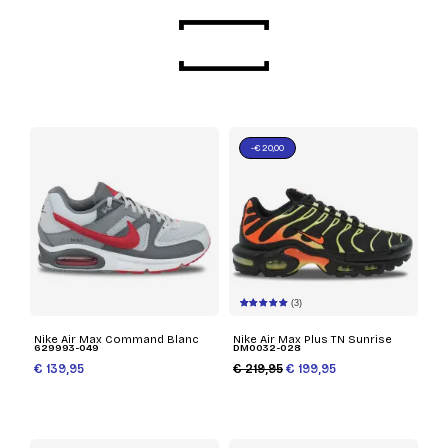
-€ 20,00
(3)
Nike Air Max Command Blanc
Nike Air Max Plus TN Sunrise
629993-049
DM0032-028
€ 139,95
€ 219,95
€ 199,95