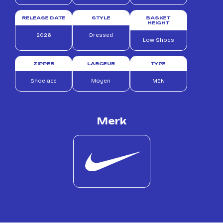
RELEASE DATE
STYLE
BASKET
HEIGHT
2026
Dressed
Low Shoes
ZIPPER
LARGEUR
TYPE
Shoelace
Moyen
MEN
Merk