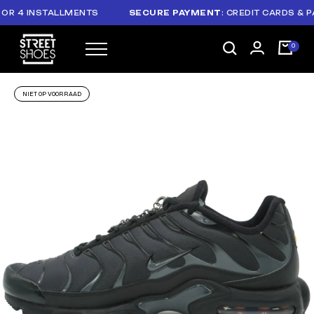
 4 INSTALLMENTS
SECURE PAYMENT
: CREDIT CARDS & PAYP
NIET OP VOORRAAD