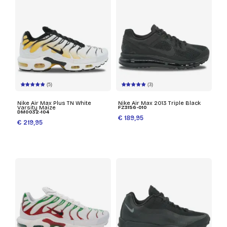
(5)
(3)
Nike Air Max Plus TN White
Nike Air Max 2013 Triple Black
Varsity Maize
FZ3156-010
DM0032-104
€ 189,95
€ 219,95