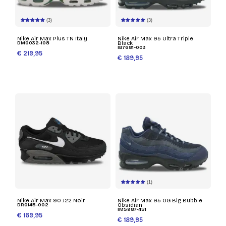
(3)
(3)
Nike Air Max Plus TN Italy
Nike Air Max 95 Ultra Triple
DM0032-108
Black
IB7681-003
€ 219,95
€ 189,95
(1)
Nike Air Max 90 J22 Noir
Nike Air Max 95 OG Big Bubble
DR0145-002
Obsidian
IM5987-451
€ 169,95
€ 189,95