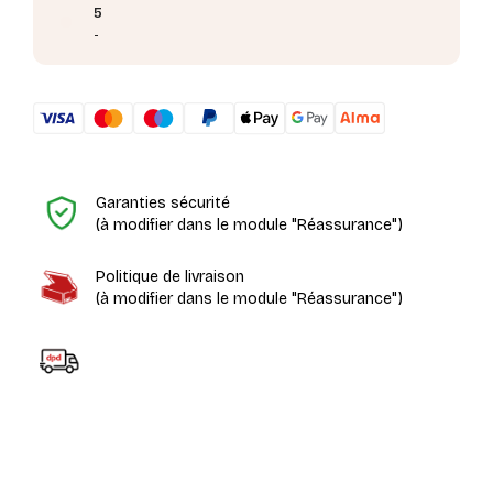
5
-
H
Garanties sécurité
(à modifier dans le module "Réassurance")
Politique de livraison
(à modifier dans le module "Réassurance")