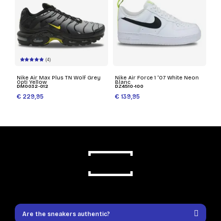
(4)
Nike Air Max Plus TN Wolf Grey
Nike Air Force 1 '07 White Neon
Opti Yellow
Blanc
DM0032-012
DZ4510-100
€ 229,95
€ 139,95
Are the sneakers authentic?