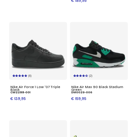
€ 189,95
(6)
(2)
Nike Air Force 1 Low '07 Triple
Nike Air Max 90 Black Stadium
Black
Green
CW2288-001
DM0029-006
€ 139,95
€ 159,95