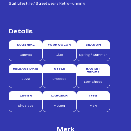
Stijl: Lifestyle / Streetwear / Retro-running
Details
MATERIAL
YOUR COLOR
SEASON
Canvas
Blue
Spring / Summer
RELEASE DATE
STYLE
BASKET
HEIGHT
2026
Dressed
Low Shoes
ZIPPER
LARGEUR
TYPE
Shoelace
Moyen
MEN
Merk