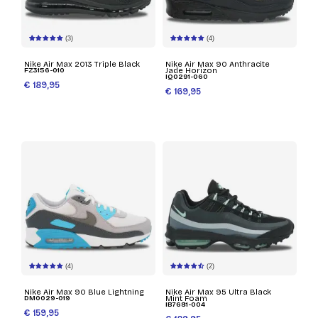
(3)
(4)
Nike Air Max 2013 Triple Black
Nike Air Max 90 Anthracite
FZ3156-010
Jade Horizon
IQ0291-060
€ 189,95
€ 169,95
(4)
(2)
Nike Air Max 90 Blue Lightning
Nike Air Max 95 Ultra Black
DM0029-019
Mint Foam
IB7681-004
€ 159,95