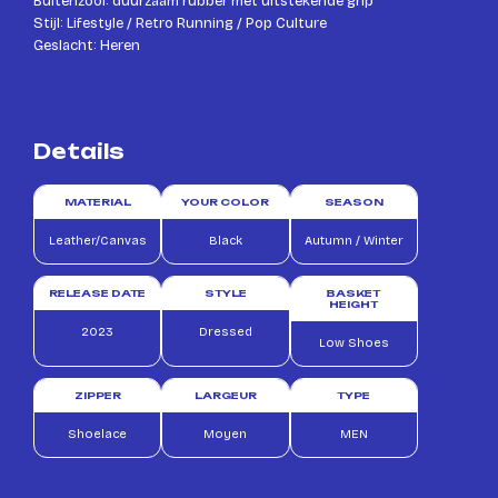
Buitenzool: duurzaam rubber met uitstekende grip
Stijl: Lifestyle / Retro Running / Pop Culture
Geslacht: Heren
Details
MATERIAL
YOUR COLOR
SEASON
Leather/Canvas
Black
Autumn / Winter
RELEASE DATE
STYLE
BASKET
HEIGHT
2023
Dressed
Low Shoes
ZIPPER
LARGEUR
TYPE
Shoelace
Moyen
MEN