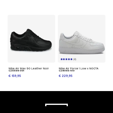
(4)
Nike Air Max 90 Leather Noir
Nike Air Force 1 Low x NOCTA
CZ5594-001
CZ8065-100
€ 159,95
€ 229,95