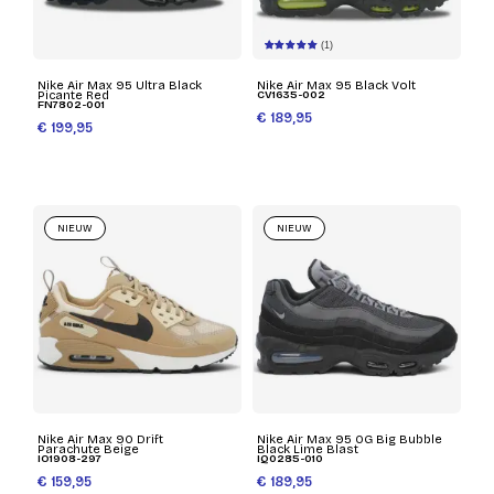
(1)
Nike Air Max 95 Ultra Black
Nike Air Max 95 Black Volt
Picante Red
CV1635-002
FN7802-001
€ 189,95
€ 199,95
NIEUW
NIEUW
Nike Air Max 90 Drift
Nike Air Max 95 OG Big Bubble
Parachute Beige
Black Lime Blast
IO1908-297
IQ0285-010
€ 159,95
€ 189,95