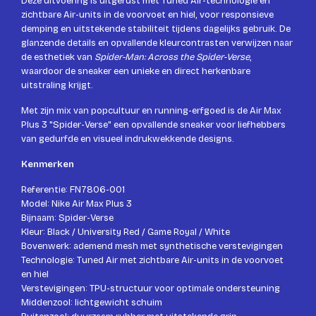
Deze uitvoering is uitgerust met Tuned Air-technologie en
zichtbare Air-units in de voorvoet en hiel, voor responsieve
demping en uitstekende stabiliteit tijdens dagelijks gebruik. De
glanzende details en opvallende kleurcontrasten verwijzen naar
de esthetiek van
Spider-Man: Across the Spider-Verse
,
waardoor de sneaker een unieke en direct herkenbare
uitstraling krijgt.
Met zijn mix van popcultuur en running-erfgoed is de Air Max
Plus 3 "Spider-Verse" een opvallende sneaker voor liefhebbers
van gedurfde en visueel indrukwekkende designs.
Kenmerken
Referentie: FN7806-001
Model: Nike Air Max Plus 3
Bijnaam: Spider-Verse
Kleur: Black / University Red / Game Royal / White
Bovenwerk: ademend mesh met synthetische verstevigingen
Technologie: Tuned Air met zichtbare Air-units in de voorvoet
en hiel
Verstevigingen: TPU-structuur voor optimale ondersteuning
Middenzool: lichtgewicht schuim