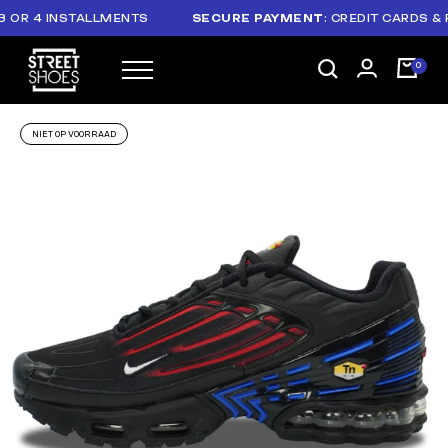
R 4 INSTALLMENTS
SECURE PAYMENT
: CREDIT CARDS & PAY
NIET OP VOORRAAD