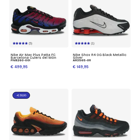
(5)
(1)
Nike Air Max Plus Patta FC
Nike Shox R4 OG Black Metallic
Barcelona Culers del Món
Silver
FN8260-001
AR3565-011
€ 499,95
€ 149,95
-€ 30,00