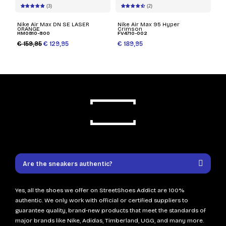
(3)
(2)
Nike Air Max DN SE LASER
Nike Air Max 95 Hyper
ORANGE
Crimson
HM0810-800
FV4710-002
€ 159,95
€ 129,95
€ 189,95
Are the sneakers authentic?
Yes, all the shoes we offer on StreetShoes Addict are 100%
authentic. We only work with official or certified suppliers to
guarantee quality, brand-new products that meet the standards of
major brands like Nike, Adidas, Timberland, UGG, and many more.