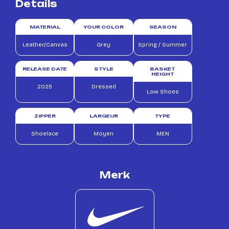
Details
MATERIAL
YOUR COLOR
SEASON
Leather/Canvas
Grey
Spring / Summer
RELEASE DATE
STYLE
BASKET
HEIGHT
2025
Dressed
Low Shoes
ZIPPER
LARGEUR
TYPE
Shoelace
Moyen
MEN
Merk