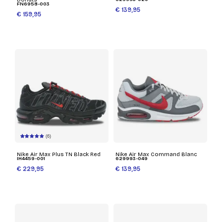
FN6958-003
€ 139,95
€ 159,95
(6)
Nike Air Max Plus TN Black Red
Nike Air Max Command Blanc
IH4459-001
629993-049
€ 229,95
€ 139,95