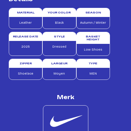
MATERIAL
YOUR COLOR
SEASON
Leather
Black
Autumn / Winter
RELEASE DATE
STYLE
BASKET
HEIGHT
2025
Dressed
Low Shoes
ZIPPER
LARGEUR
TYPE
Shoelace
Moyen
MEN
Merk