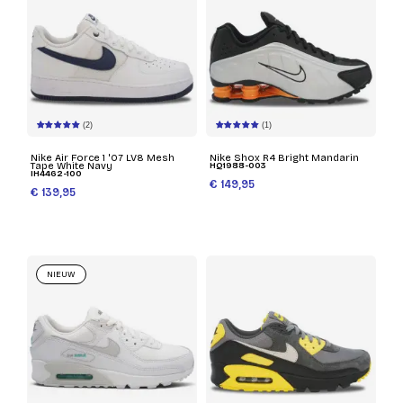
(2)
(1)
Nike Air Force 1 '07 LV8 Mesh
Nike Shox R4 Bright Mandarin
Tape White Navy
HQ1988-003
IH4462-100
€ 149,95
€ 139,95
NIEUW