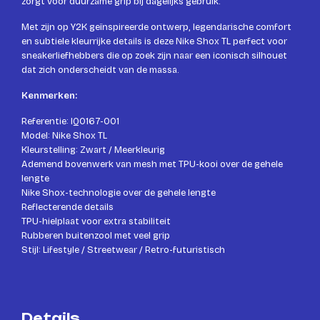
zorgt voor duurzame grip bij dagelijks gebruik.
Met zijn op Y2K geïnspireerde ontwerp, legendarische comfort
en subtiele kleurrijke details is deze Nike Shox TL perfect voor
sneakerliefhebbers die op zoek zijn naar een iconisch silhouet
dat zich onderscheidt van de massa.
Kenmerken:
Referentie: IQ0167-001
Model: Nike Shox TL
Kleurstelling: Zwart / Meerkleurig
Ademend bovenwerk van mesh met TPU-kooi over de gehele
lengte
Nike Shox-technologie over de gehele lengte
Reflecterende details
TPU-hielplaat voor extra stabiliteit
Rubberen buitenzool met veel grip
Stijl: Lifestyle / Streetwear / Retro-futuristisch
Details