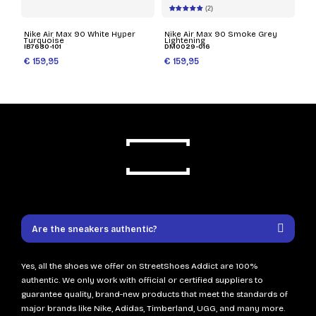
(2)
Nike Air Max 90 White Hyper
Nike Air Max 90 Smoke Grey
Turquoise
Lightening
IB7680-101
DM0029-016
€ 159,95
€ 159,95
Are the sneakers authentic?
Yes, all the shoes we offer on StreetShoes Addict are 100%
authentic. We only work with official or certified suppliers to
guarantee quality, brand-new products that meet the standards of
major brands like Nike, Adidas, Timberland, UGG, and many more.