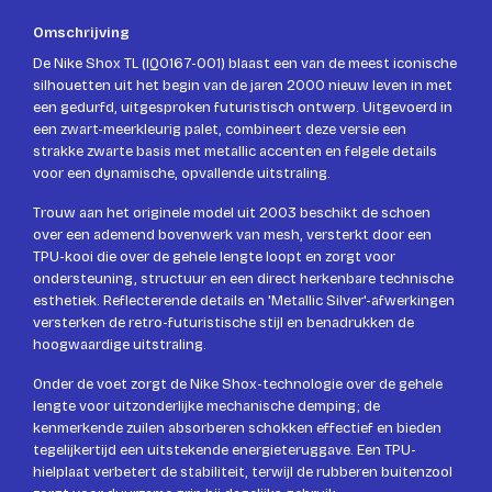
Omschrijving
De Nike Shox TL (IQ0167-001) blaast een van de meest iconische
silhouetten uit het begin van de jaren 2000 nieuw leven in met
een gedurfd, uitgesproken futuristisch ontwerp. Uitgevoerd in
een zwart-meerkleurig palet, combineert deze versie een
strakke zwarte basis met metallic accenten en felgele details
voor een dynamische, opvallende uitstraling.
Trouw aan het originele model uit 2003 beschikt de schoen
over een ademend bovenwerk van mesh, versterkt door een
TPU-kooi die over de gehele lengte loopt en zorgt voor
ondersteuning, structuur en een direct herkenbare technische
esthetiek. Reflecterende details en 'Metallic Silver'-afwerkingen
versterken de retro-futuristische stijl en benadrukken de
hoogwaardige uitstraling.
Onder de voet zorgt de Nike Shox-technologie over de gehele
lengte voor uitzonderlijke mechanische demping; de
kenmerkende zuilen absorberen schokken effectief en bieden
tegelijkertijd een uitstekende energieteruggave. Een TPU-
hielplaat verbetert de stabiliteit, terwijl de rubberen buitenzool