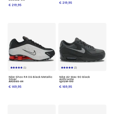
€ 219,95
€ 219,95
(1)
(2)
Nike Shox R4 OG Black Metallic
Nike Air Max 90 Black
Silver
Anthracite
AR3565-011
IQ0291-010
€ 149,95
€ 169,95