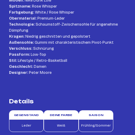
Modell:
Nike Dunk Low
Spitzname:
Rose Whisper
Farbgebung:
White / Rose Whisper
Obermaterial:
Premium-Leder
Technologie:
Schaumstoff-Zwischensohle für angenehme
Dämpfung
Kragen:
Niedrig geschnitten und gepolstert
Außensohle:
Gummi mit charakteristischem Pivot-Punkt
Verschluss:
Schnürung
Passform:
Low-Top
Stil:
Lifestyle / Retro-Basketball
Geschlecht:
Damen
Designer:
Peter Moore
Details
GEGENSTAND
DEINE FARBE
SAISON
Leder
Weiß
Frühling/Sommer