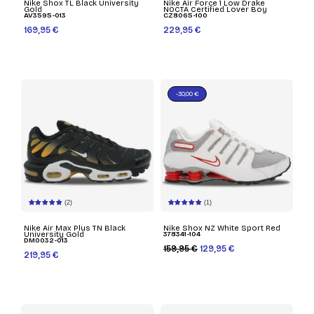
Nike Shox TL Black University
Nike Air Force 1 Low Drake
Gold
NOCTA Certified Lover Boy
AV3595-013
CZ8065-100
169,95 €
229,95 €
-30,00 €
(2)
(1)
Nike Air Max Plus TN Black
Nike Shox NZ White Sport Red
University Gold
378341-104
DM0032-013
159,95 €
129,95 €
219,95 €