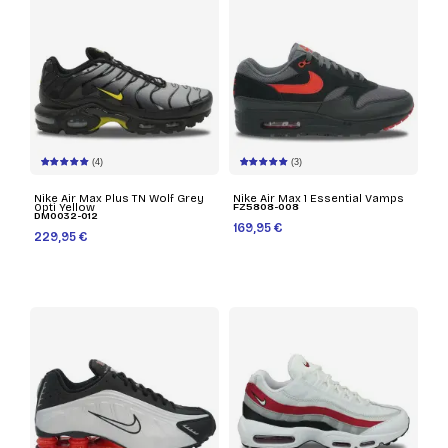
(4)
(3)
Nike Air Max Plus TN Wolf Grey
Nike Air Max 1 Essential Vamps
Opti Yellow
FZ5808-008
DM0032-012
169,95 €
229,95 €