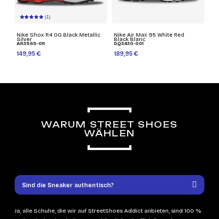
(1)
Nike Shox R4 OG Black Metallic
Nike Air Max 95 White Red
Silver
Black Blanc
AR3565-011
DQ3430-001
149,95 €
189,95 €
WARUM STREET SHOES
WÄHLEN
Sind die Sneaker authentisch?
Ja, alle Schuhe, die wir auf StreetShoes Addict anbieten, sind 100 %