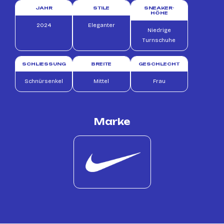
JAHR
STILE
SNEAKER-
HÖHE
2024
Eleganter
Niedrige
Turnschuhe
SCHLIESSUNG
BREITE
GESCHLECHT
Schnürsenkel
Mittel
Frau
Marke