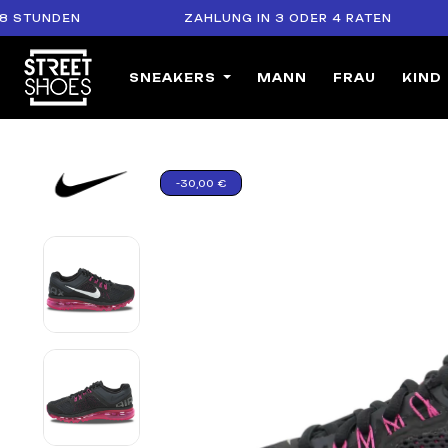
NDEN
ZAHLUNG IN 3 ODER 4 RATEN
SNEAKERS
MANN
FRAU
KIND
-30,00 €