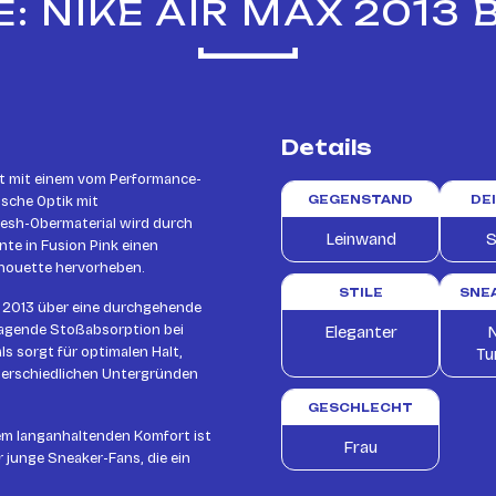
 NIKE AIR MAX 2013 
Details
rt mit einem vom Performance-
ische Optik mit
GEGENSTAND
DE
sh-Obermaterial wird durch
Leinwand
S
te in Fusion Pink einen
lhouette hervorheben.
STILE
SNE
ax 2013 über eine durchgehende
ragende Stoßabsorption bei
Eleganter
N
ls sorgt für optimalen Halt,
Tu
terschiedlichen Untergründen
GESCHLECHT
em langanhaltenden Komfort ist
Frau
r junge Sneaker-Fans, die ein