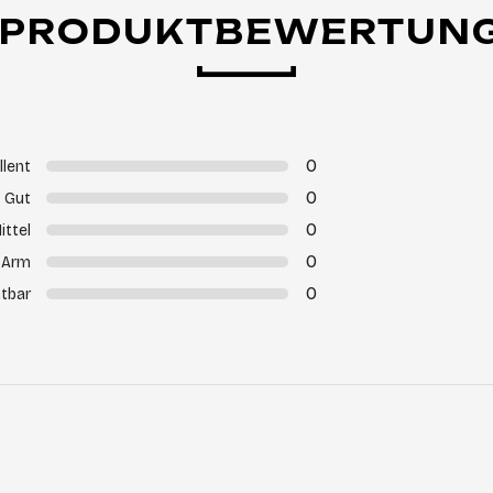
PRODUKTBEWERTUN
0
llent
0
Gut
0
ittel
0
Arm
0
tbar