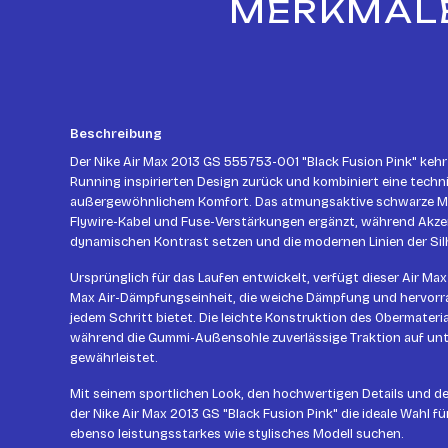
MERKMALE:
Beschreibung
Der Nike Air Max 2013 GS 555753-001 "Black Fusion Pink" keh
Running inspirierten Design zurück und kombiniert eine techn
außergewöhnlichem Komfort. Das atmungsaktive schwarze Me
Flywire-Kabel und Fuse-Verstärkungen ergänzt, während Akzen
dynamischen Kontrast setzen und die modernen Linien der Si
Ursprünglich für das Laufen entwickelt, verfügt dieser Air M
Max Air-Dämpfungseinheit, die weiche Dämpfung und hervor
jedem Schritt bietet. Die leichte Konstruktion des Obermateria
während die Gummi-Außensohle zuverlässige Traktion auf un
gewährleistet.
Mit seinem sportlichen Look, den hochwertigen Details und d
der Nike Air Max 2013 GS "Black Fusion Pink" die ideale Wahl fü
ebenso leistungsstarkes wie stylisches Modell suchen.