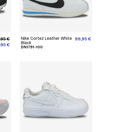
Nike Cortez Leather White
,95 €
99,95 €
Black
,95 €
DN1791-100