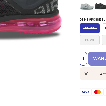
DEINE GRÖSSE EU
EU 36
EU 39
WÄHL
Art