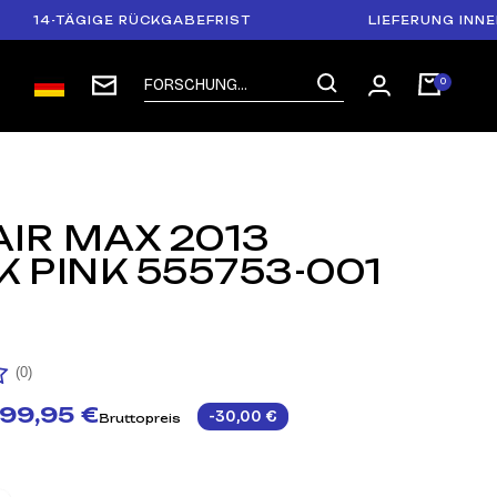
-TÄGIGE RÜCKGABEFRIST
LIEFERUNG INNERHALB
AIR MAX 2013
 PINK 555753-001
1
(0)
99,95 €
-30,00 €
Bruttopreis