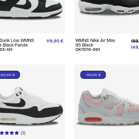
 Dunk Low WMNS
WMNS Nike Air Max
119,95 €
189
e Black Panda
95 Black
149
03-101
CK7070-001
-20,00 €
-30,00 €
(3)