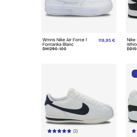
Wmns Nike Air Force 1
Nike
119,95 €
Fontanka Blanc
Whit
DH1290-100
DD15
(2)