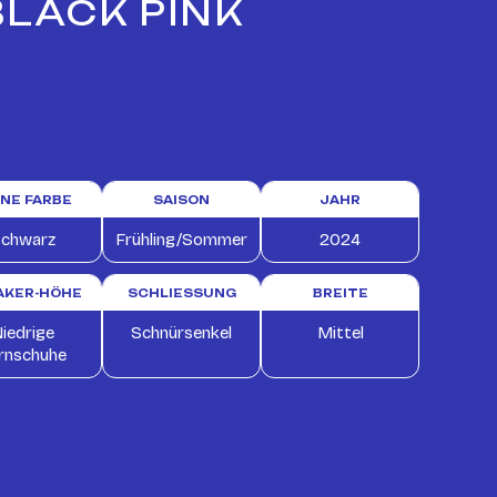
BLACK PINK
INE FARBE
SAISON
JAHR
chwarz
Frühling/Sommer
2024
AKER-HÖHE
SCHLIESSUNG
BREITE
iedrige
Schnürsenkel
Mittel
rnschuhe