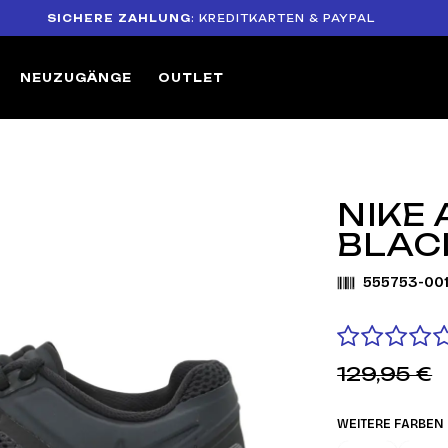
SICHERE ZAHLUNG
: KREDITKARTEN & PAYPAL
14
NEUZUGÄNGE
OUTLET
NIKE 
BLACK
555753-00
129,95 €
WEITERE FARBEN