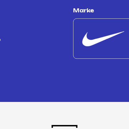
Marke
n