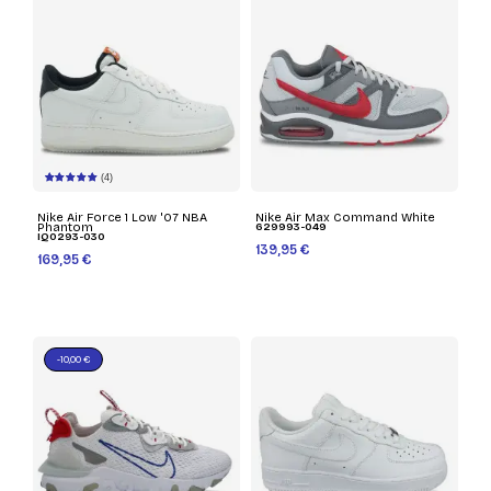
(4)
Nike Air Force 1 Low '07 NBA
Nike Air Max Command White
Phantom
629993-049
IQ0293-030
139,95 €
169,95 €
-10,00 €