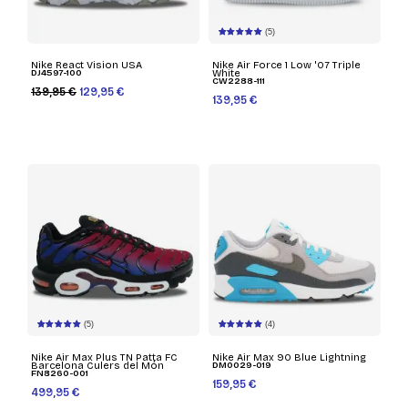
(5)
Nike React Vision USA
Nike Air Force 1 Low '07 Triple
DJ4597-100
White
CW2288-111
139,95 €
129,95 €
139,95 €
(5)
(4)
Nike Air Max Plus TN Patta FC
Nike Air Max 90 Blue Lightning
Barcelona Culers del Món
DM0029-019
FN8260-001
159,95 €
499,95 €