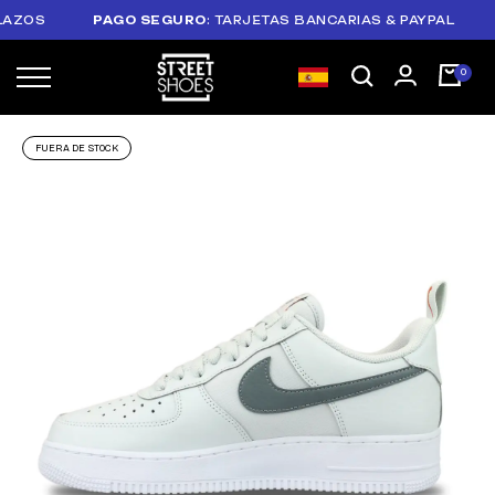
OS
PAGO SEGURO
: TARJETAS BANCARIAS & PAYPAL
PLA
FUERA DE STOCK