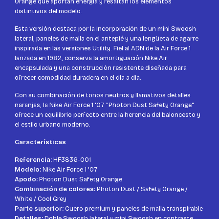
Orange que aportan energía y resaltan los elementos
distintivos del modelo.
Esta versión destaca por la incorporación de un mini Swoosh
lateral, paneles de malla en el antepié y una lengüeta de agarre
inspirada en las versiones Utility. Fiel al ADN de la Air Force 1
lanzada en 1982, conserva la amortiguación Nike Air
encapsulada y una construcción resistente diseñada para
ofrecer comodidad duradera en el día a día.
Con su combinación de tonos neutros y llamativos detalles
naranjas, la Nike Air Force 1 '07 "Photon Dust Safety Orange"
ofrece un equilibrio perfecto entre la herencia del baloncesto y
el estilo urbano moderno.
Características
Referencia:
HF3836-001
Modelo:
Nike Air Force 1 '07
Apodo:
Photon Dust Safety Orange
Combinación de colores:
Photon Dust / Safety Orange /
White / Cool Grey
Parte superior:
Cuero premium y paneles de malla transpirable
Detalles:
Doble Swoosh lateral y mini Swoosh en contraste