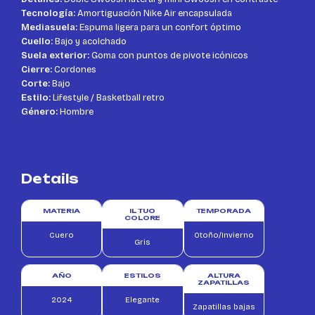
Tecnología:
Amortiguación Nike Air encapsulada
Mediasuela:
Espuma ligera para un confort óptimo
Cuello:
Bajo y acolchado
Suela exterior:
Goma con puntos de pivote icónicos
Cierre:
Cordones
Corte:
Bajo
Estilo:
Lifestyle / Basketball retro
Género:
Hombre
Details
MATERIA
IL TUO
TEMPORADA
COLORE
Cuero
Otoño/Invierno
Gris
AÑO
ESTILOS
ALTURA
ZAPATILLAS
2024
Elegante
Zapatillas bajas