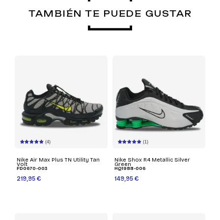
TAMBIÉN TE PUEDE GUSTAR
(4)
(1)
Nike Air Max Plus TN Utility Tan
Nike Shox R4 Metallic Silver
Volt
Green
FD0670-003
HQ1988-006
219,95 €
149,95 €