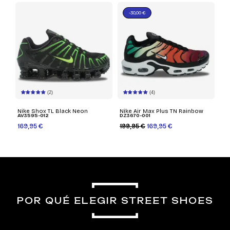
-30,00 €
(2)
(4)
Nike Shox TL Black Neon
Nike Air Max Plus TN Rainbow
AV3595-012
DZ3670-001
169,95 €
199,95 €
169,95 €
POR QUÉ ELEGIR STREET SHOES