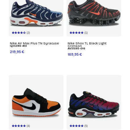
(2)
(1)
Nike Air Max Plus TN Syracuse
Nike Shox TL Black Light
IQ0286-410
Crimson
AV3595-016
219,95 €
169,95 €
(4)
(5)