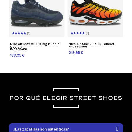
(1)
(5)
Nike Air Max 95 OG Big Bubble
Nike Air Max Plus TN Sunset
Obsidian
HF0552-001
IM5987-451
219,95 €
189,95 €
POR QUÉ ELEGIR STREET SHOES
¿Las zapatillas son auténticas?