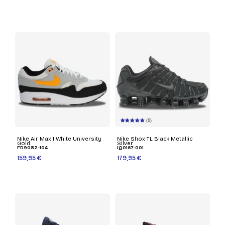
(6)
Nike Air Max 1 White University
Nike Shox TL Black Metallic
Gold
Silver
FD9082-104
IQ0167-001
159,95 €
179,95 €