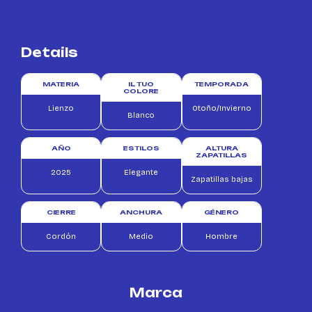
Details
MATERIA
IL TUO
TEMPORADA
COLORE
Lienzo
Otoño/Invierno
Blanco
AÑO
ESTILOS
ALTURA
ZAPATILLAS
2025
Elegante
Zapatillas bajas
CIERRE
ANCHURA
GÉNERO
Cordón
Medio
Hombre
Marca