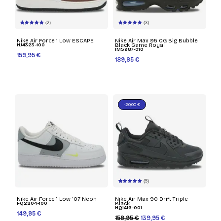
(2)
(3)
Nike Air Force 1 Low ESCAPE
Nike Air Max 95 OG Big Bubble
HJ4323-100
Black Game Royal
IM5987-010
159,95 €
189,95 €
-20,00 €
(5)
Nike Air Force 1 Low '07 Neon
Nike Air Max 90 Drift Triple
FQ2204-100
Black
HQ1416-001
149,95 €
159,95 €
139,95 €