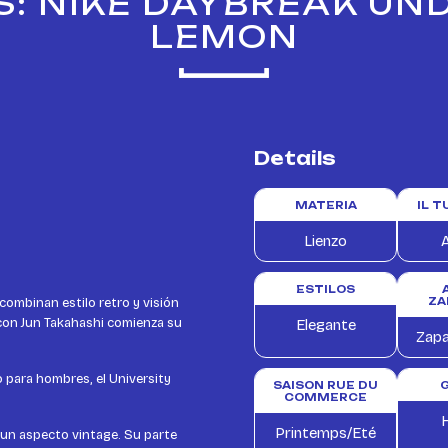
S: NIKE DAYBREAK UN
LEMON
Details
MATERIA
IL 
Lienzo
A
ESTILOS
combinan estilo retro y visión
ZA
 con Jun Takahashi comienza su
Elegante
Zapa
o para hombres, el University
SAISON RUE DU
COMMERCE
Printemps/Eté
a un aspecto vintage. Su parte