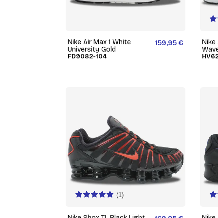
Nike Air Max 1 White
Nike
159,95 €
University Gold
Wave
FD9082-104
HV62
(1)
Nike Shox TL Black Light
Nike