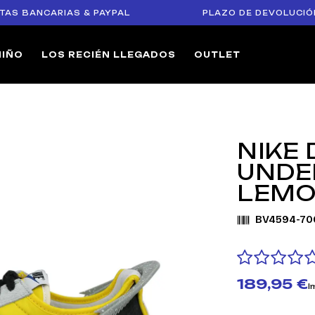
ANCARIAS & PAYPAL
PLAZO DE DEVOLUCIÓN DE 1
NIÑO
LOS RECIÉN LLEGADOS
OUTLET
NIKE
UNDE
LEMO
BV4594-70
189,95 €
I