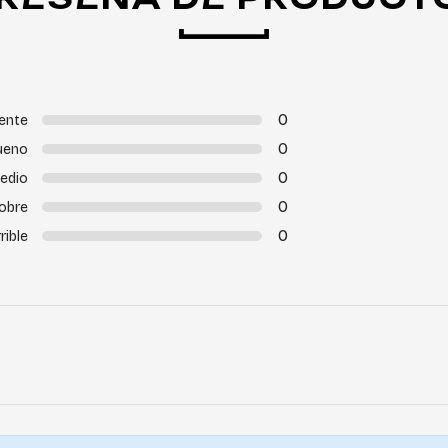
0
ente
0
ueno
0
edio
0
obre
0
rible