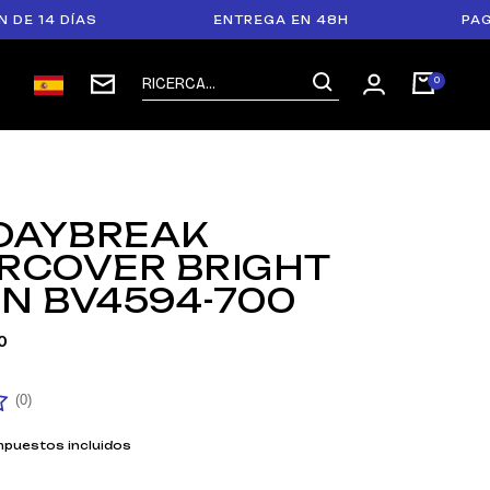
4 DÍAS
ENTREGA EN 48H
PAGO EN 
 DAYBREAK
RCOVER BRIGHT
N BV4594-700
0
(0)
mpuestos incluidos