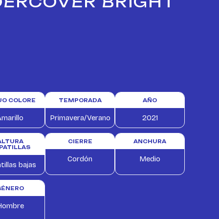
DERCOVER BRIGHT
TUO COLORE
TEMPORADA
AÑO
marillo
Primavera/Verano
2021
ALTURA
CIERRE
ANCHURA
PATILLAS
Cordón
Medio
tillas bajas
GÉNERO
Hombre