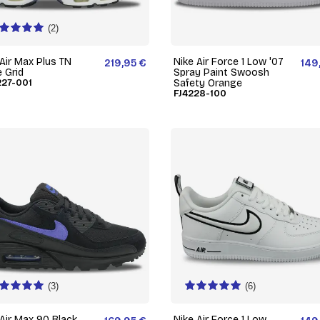
(2)
 Air Max Plus TN
Nike Air Force 1 Low '07
219,95 €
149
 Grid
Spray Paint Swoosh
27-001
Safety Orange
FJ4228-100
(3)
(6)
 Air Max 90 Black
Nike Air Force 1 Low