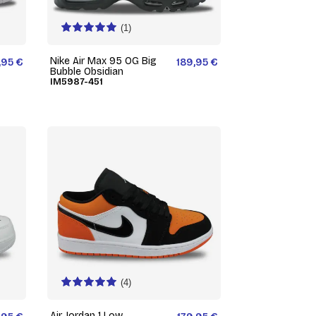
(1)
Nike Air Max 95 OG Big
,95 €
189,95 €
Bubble Obsidian
IM5987-451
(4)
Air Jordan 1 Low