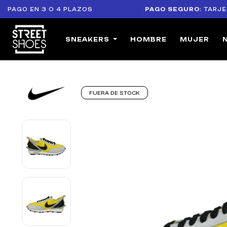
O EN 3 O 4 PLAZOS
PAGO SEGURO
: TARJETAS B
SNEAKERS
HOMBRE
MUJER
FUERA DE STOCK