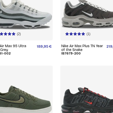
(2)
(1)
Air Max 95 Ultra
Nike Air Max Plus TN Year
189,95 €
219
 Grey
of the Snake
81-002
IB7679-200