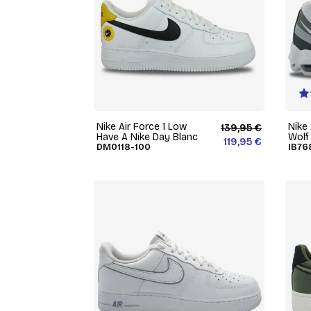
Nike Air Force 1 Low
Nike 
139,95 €
Have A Nike Day Blanc
Wolf
119,95 €
DM0118-100
IB76