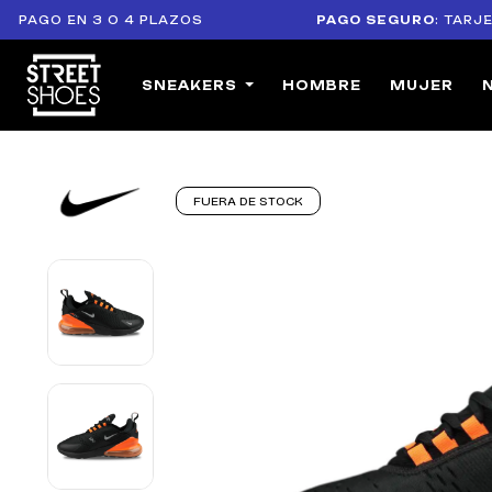
 EN 3 O 4 PLAZOS
PAGO SEGURO
: TARJETAS BA
SNEAKERS
HOMBRE
MUJER
FUERA DE STOCK