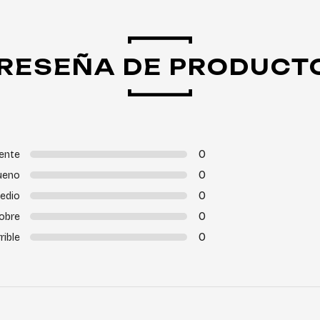
RESEÑA DE PRODUCT
0
ente
0
ueno
0
edio
0
obre
0
rible