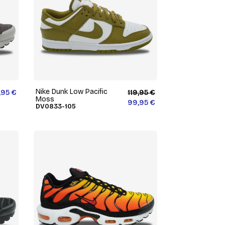
Nike Dunk Low Pacific
,95 €
119,95 €
Moss
99,95 €
DV0833-105