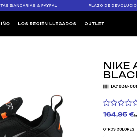
NCARIAS & PAYPAL
PLAZO DE DEVOLUCIÓN DE 14
NIÑO
LOS RECIÉN LLEGADOS
OUTLET
NIKE 
BLAC
DC1938-00
164,95 €
I
OTROS COLORES