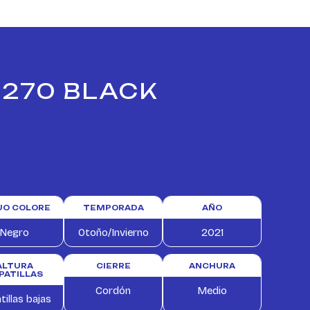
 270 BLACK
TUO COLORE
TEMPORADA
AÑO
Negro
Otoño/Invierno
2021
ALTURA
CIERRE
ANCHURA
PATILLAS
Cordón
Medio
tillas bajas