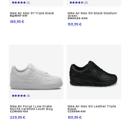
(1)
(2)
Nike Air Max 97 Triple Black
Nike Air Max 90 Black Stadium
BQ4567-001
Green
DM0029-006
189,95 €
159,95 €
(4)
Nike Air Force 1 Low Drake
Nike Air Max 90 Leather Triple
NOCTA Certified Lover Boy
Black
CZ8065-100
CZ5594-001
229,95 €
159,95 €