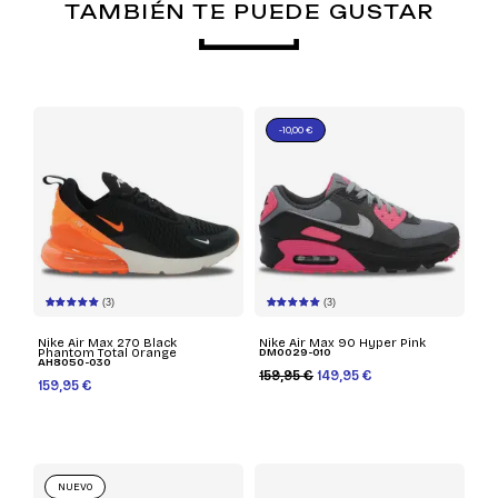
TAMBIÉN TE PUEDE GUSTAR
-10,00 €
(3)
(3)
Nike Air Max 270 Black
Nike Air Max 90 Hyper Pink
Phantom Total Orange
DM0029-010
AH8050-030
159,95 €
149,95 €
159,95 €
NUEVO