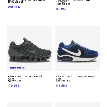
HF0552-001
Crimson
HQ1988-001
219,95 €
149,95 €
(6)
Nike Shox TL Black Metallic
Nike Air Max Command Royal
Silver
Blue
IQ0167-001
629993-410
179,95 €
149,95 €