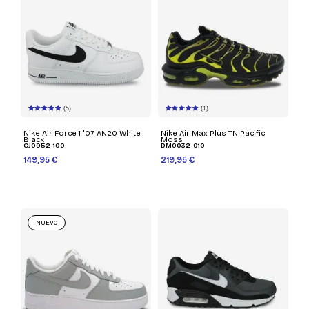
(5)
(1)
Nike Air Force 1 '07 AN20 White
Nike Air Max Plus TN Pacific
Black
Moss
CJ0952-100
DM0032-010
149,95 €
219,95 €
NUEVO