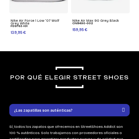
Nike Air Force 1 Low '07 Wolf
Nike Air Max 90 Grey Black
Grey White
CN8490-002
FD9763-101
159,95 €
139,95 €
POR QUÉ ELEGIR STREET SHOES
¿Las zapatillas son auténticas?
Sí, todos los zapatos que ofrecemos en StreetShoes Addict son
100 % auténticos. Solo trabajamos con proveedores oficiales o