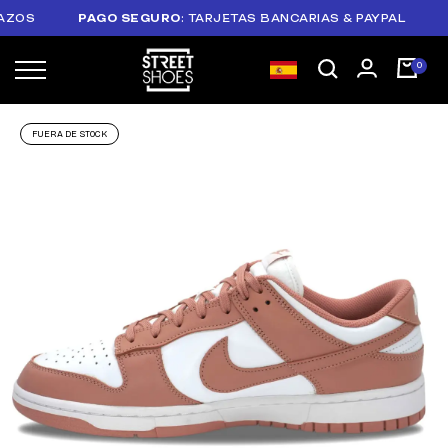
OS
PAGO SEGURO
: TARJETAS BANCARIAS & PAYPAL
PLA
FUERA DE STOCK