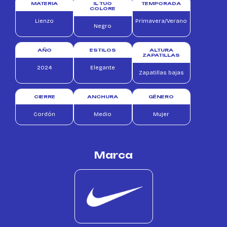
MATERIA
IL TUO
TEMPORADA
COLORE
Lienzo
Primavera/Verano
Negro
AÑO
ESTILOS
ALTURA
ZAPATILLAS
2024
Elegante
Zapatillas bajas
CIERRE
ANCHURA
GÉNERO
Cordón
Medio
Mujer
Marca