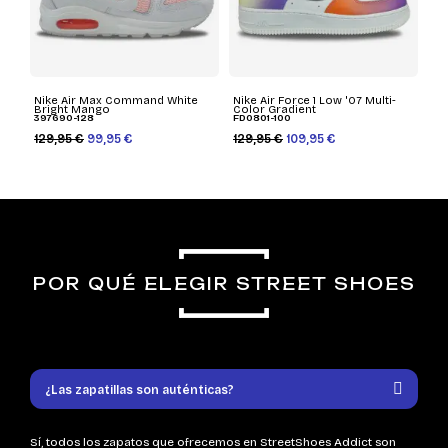
Nike Air Max Command White
Nike Air Force 1 Low '07 Multi-
Bright Mango
Color Gradient
397690-128
FD0801-100
129,95 €
99,95 €
129,95 €
109,95 €
POR QUÉ ELEGIR STREET SHOES
¿Las zapatillas son auténticas?
Sí, todos los zapatos que ofrecemos en StreetShoes Addict son