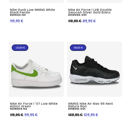
Nike Dunk Low WMNS White
Nike Air Force 1 LV8 Double
Black Panda
Swoosh Silver Gold Blanc
DD1503-101
DH9595-001
119,95 €
119,95 €
89,95 €
-20,00 €
-60,00 €
Nike Air Force 1 '07 Low White
WMNS Nike Air Max 95 Next
Action Green
Nature Noir
DD8959-112
DH8015-001
119,95 €
99,95 €
189,95 €
129,95 €