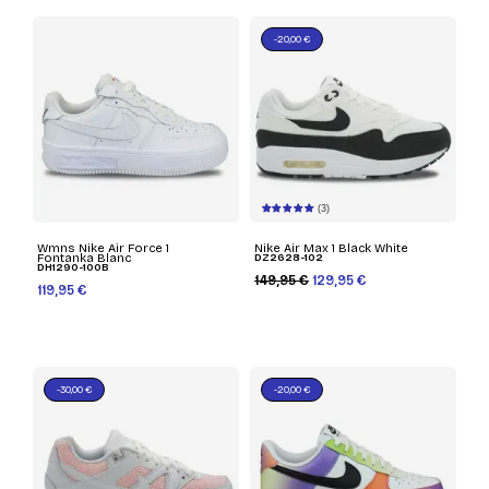
-20,00 €
(3)
Wmns Nike Air Force 1
Nike Air Max 1 Black White
Fontanka Blanc
DZ2628-102
DH1290-100B
149,95 €
129,95 €
119,95 €
-30,00 €
-20,00 €