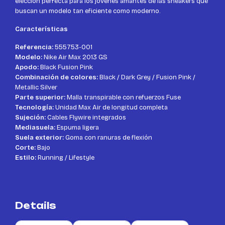
elección perfecta para los jóvenes amantes de las sneakers que
buscan un modelo tan eficiente como moderno.
Características
Referencia:
555753-001
Modelo:
Nike Air Max 2013 GS
Apodo:
Black Fusion Pink
Combinación de colores:
Black / Dark Grey / Fusion Pink /
Metallic Silver
Parte superior:
Malla transpirable con refuerzos Fuse
Tecnología:
Unidad Max Air de longitud completa
Sujeción:
Cables Flywire integrados
Mediasuela:
Espuma ligera
Suela exterior:
Goma con ranuras de flexión
Corte:
Bajo
Estilo:
Running / Lifestyle
Details