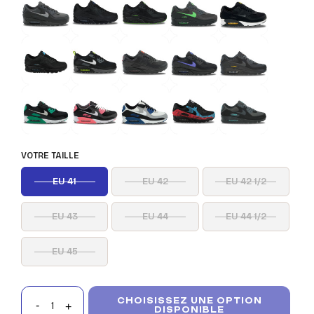
VOTRE TAILLE
EU 41
EU 42
EU 42 1/2
EU 43
EU 44
EU 44 1/2
EU 45
CHOISISSEZ UNE OPTION
DISPONIBLE