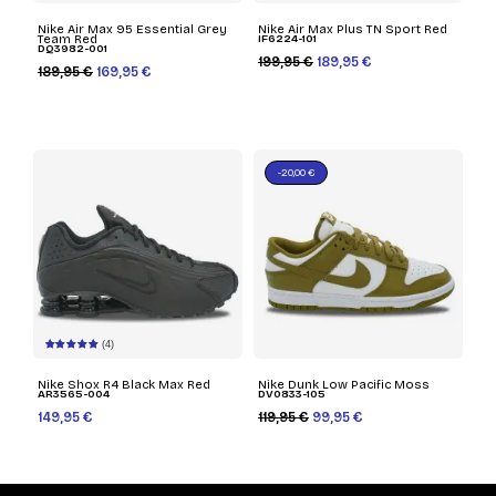
Nike Air Max 95 Essential Grey
Nike Air Max Plus TN Sport Red
Team Red
IF6224-101
DQ3982-001
199,95 €
189,95 €
189,95 €
169,95 €
-20,00 €
(4)
Nike Shox R4 Black Max Red
Nike Dunk Low Pacific Moss
AR3565-004
DV0833-105
149,95 €
119,95 €
99,95 €