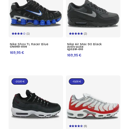
(1)
(2)
Nike Shox TL Racer Blue
Nike Air Max 90 Black
CN0151-004
Anthracite
IQ0291-010
169,95 €
169,95 €
-20,00 €
-10,00 €
(6)