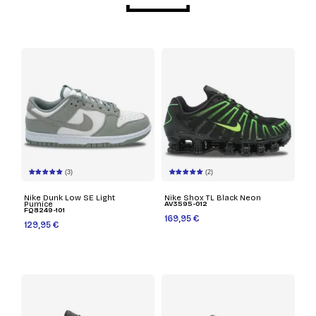
(3)
(2)
Nike Dunk Low SE Light
Nike Shox TL Black Neon
Pumice
AV3595-012
FQ8249-101
169,95 €
129,95 €