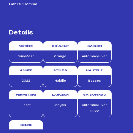
Genre :
Homme
Details
MATIÈRE
COULEUR
SAISON
Cuir/Mesh
Orange
Automne/Hiver
ANNÉE
STYLES
HAUTEUR
2022
Habillé
Basses
FERMETURE
LARGEUR
SAISON RDC
Lacet
Moyen
Automne/Hiver
2022
GENRE