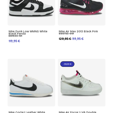
Nike Dunk Low WMNS White
Nike Air Max 2013 Black Pink
Black Panda
555753-001
DD1503-101
129,95 €
99,95 €
119,95 €
-30,00 €
Nike Cortez Leather White
Nike Air Force 1 LV8 Double