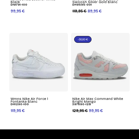
Black
Swoosh Silver Gold Blanc
DN1791-100
DH9595-001
99,95 €
119,95 €
89,95 €
-30,00 €
Wmns Nike Air Force 1
Nike Air Max Command White
Fontanka Blanc
Bright Mango
DH1290-100
397690-128
119,95 €
129,95 €
99,95 €