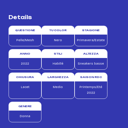
Details
QUESTIONE
TU COLOR
STAGIONE
Pelle/Mesh
Nero
Primavera/Estate
ANNO
STILI
ALTEZZA
2022
Habillé
Sneakers basse
CHIUSURA
LARGHEZZA
SAISON RDC
Lacet
Medio
Printemps/Eté
2022
GENERE
Donna