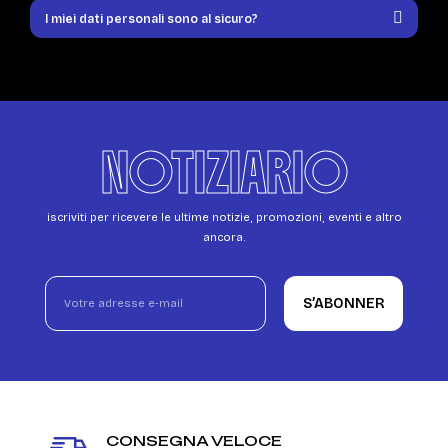
I miei dati personali sono al sicuro?
NOTIZIARIO
iscriviti per ricevere le ultime notizie, promozioni, eventi e altro
ancora.
S’ABONNER
CONSEGNA VELOCE