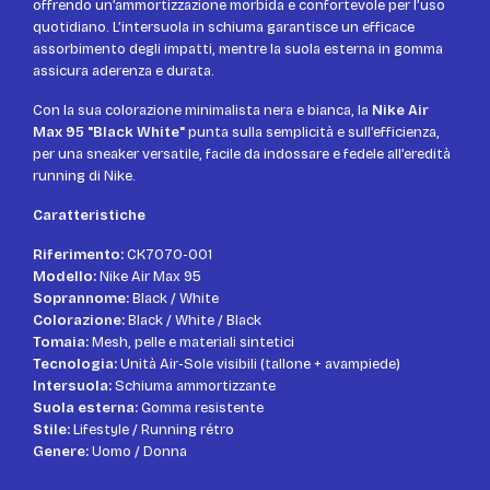
offrendo un’ammortizzazione morbida e confortevole per l’uso
quotidiano. L’intersuola in schiuma garantisce un efficace
assorbimento degli impatti, mentre la suola esterna in gomma
assicura aderenza e durata.
Con la sua colorazione minimalista nera e bianca, la
Nike Air
Max 95 "Black White"
punta sulla semplicità e sull’efficienza,
per una sneaker versatile, facile da indossare e fedele all’eredità
running di Nike.
Caratteristiche
Riferimento:
CK7070-001
Modello:
Nike Air Max 95
Soprannome:
Black / White
Colorazione:
Black / White / Black
Tomaia:
Mesh, pelle e materiali sintetici
Tecnologia:
Unità Air-Sole visibili (tallone + avampiede)
Intersuola:
Schiuma ammortizzante
Suola esterna:
Gomma resistente
Stile:
Lifestyle / Running rétro
Genere:
Uomo / Donna