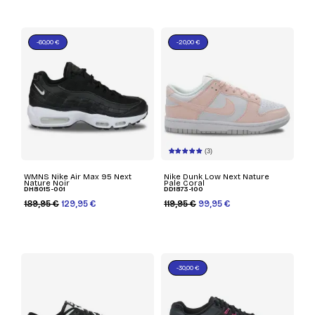
-60,00 €
-20,00 €
(3)
WMNS Nike Air Max 95 Next
Nike Dunk Low Next Nature
Nature Noir
Pale Coral
DH8015-001
DD1873-100
189,95 €
129,95 €
119,95 €
99,95 €
-30,00 €