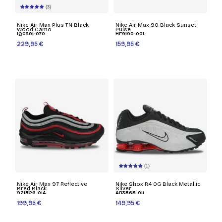
(3)
Nike Air Max Plus TN Black
Nike Air Max 90 Black Sunset
Wood Camo
Pulse
IQ0301-070
HF9190-001
229,95 €
159,95 €
(1)
Nike Air Max 97 Reflective
Nike Shox R4 OG Black Metallic
Bred Black
Silver
921826-014
AR3565-011
199,95 €
149,95 €