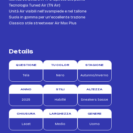
Tecnologia Tuned Air (TN Air)
Unità Air visibili nell'avampiede e nel tallone
Suola in gomma per un'eccellente trazione
Classico stile streetwear Air Max Plus
Details
QUESTIONE
TU COLOR
STAGIONE
Tela
Nero
Autunno/Inverno
ANNO
STILI
ALTEZZA
2025
Habillé
Sneakers basse
CHIUSURA
LARGHEZZA
GENERE
Lacet
Medio
Uomo