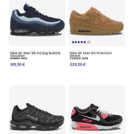
(2)
Nike Air Max 95 OG Big Bubble
Nike Air Max 90 Premium
Obsidian
Wheat
IH4457-400
FZ5102-299
189,95 €
229,95 €