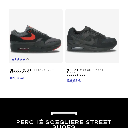
(3)
Nike Air Max 1 Essential Vamps
Nike Air Max Command Triple
FZ5808-008
Black
629993-020
169,95 €
139,95 €
PERCHÉ SCEGLIERE STREET
SHOES