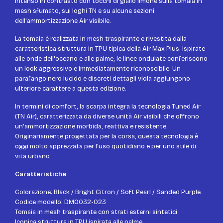
intenso in contrasto con tocchi di giallo limone sulla tomaia in
mesh sfumato, sui loghi TN e su alcune sezioni
dell'ammortizzazione Air visibile.
La tomaia è realizzata in mesh traspirante e rivestita dalla
caratteristica struttura in TPU tipica della Air Max Plus. Ispirate
alle onde dell'oceano e alle palme, le linee ondulate conferiscono
un look aggressivo e immediatamente riconoscibile. Un
parafango nero lucido e discreti dettagli viola aggiungono
ulteriore carattere a questa edizione.
In termini di comfort, la scarpa integra la tecnologia Tuned Air
(TN Air), caratterizzata da diverse unità Air visibili che offrono
un'ammortizzazione morbida, reattiva e resistente.
Originariamente progettata per la corsa, questa tecnologia è
oggi molto apprezzata per l'uso quotidiano e per uno stile di
vita urbano.
Caratteristiche
Colorazione: Black / Bright Citron / Soft Pearl / Sanded Purple
Codice modello: DM0032-023
Tomaia in mesh traspirante con strati esterni sintetici
Iconica struttura in TPU ispirata alle palme