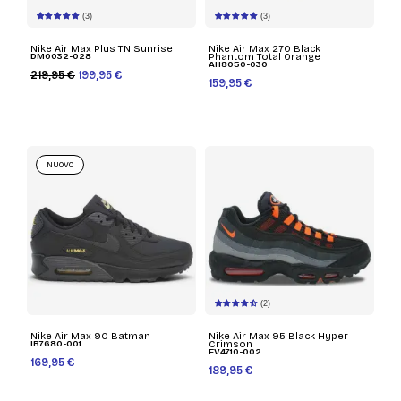
(3)
(3)
Nike Air Max Plus TN Sunrise
Nike Air Max 270 Black
DM0032-028
Phantom Total Orange
AH8050-030
219,95 €
199,95 €
159,95 €
NUOVO
(2)
Nike Air Max 90 Batman
Nike Air Max 95 Black Hyper
IB7680-001
Crimson
FV4710-002
169,95 €
189,95 €