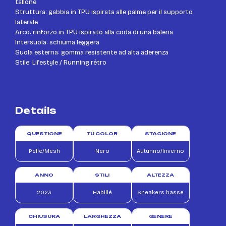
tallone
Struttura: gabbia in TPU ispirata alle palme per il supporto
laterale
Arco: rinforzo in TPU ispirato alla coda di una balena
Intersuola: schiuma leggera
Suola esterna: gomma resistente ad alta aderenza
Stile: Lifestyle / Running rétro
Details
QUESTIONE
TU COLOR
STAGIONE
Pelle/Mesh
Nero
Autunno/Inverno
ANNO
STILI
ALTEZZA
2023
Habillé
Sneakers basse
CHIUSURA
LARGHEZZA
GENERE