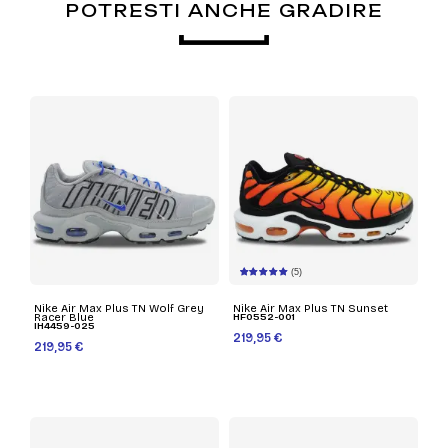
POTRESTI ANCHE GRADIRE
(5)
Nike Air Max Plus TN Wolf Grey
Nike Air Max Plus TN Sunset
Racer Blue
HF0552-001
IH4459-025
219,95 €
219,95 €