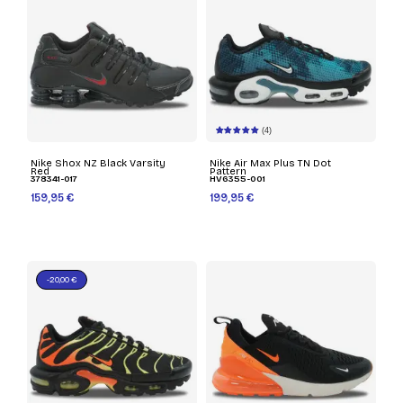
(4)
Nike Shox NZ Black Varsity
Nike Air Max Plus TN Dot
Red
Pattern
378341-017
HV6355-001
159,95 €
199,95 €
-20,00 €