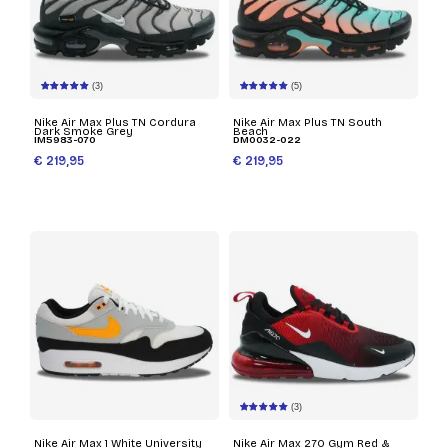
(3)
(5)
Nike Air Max Plus TN Cordura
Nike Air Max Plus TN South
Dark Smoke Grey
Beach
IM5983-070
DM0032-022
€ 219,95
€ 219,95
(3)
Nike Air Max 1 White University
Nike Air Max 270 Gym Red &