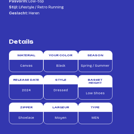
Pasvorm:
Low-top
Stijl:
Lifestyle / Retro Running
Geslacht:
Heren
Details
MATERIAL
YOUR COLOR
SEASON
Canvas
Black
Spring / Summer
RELEASE DATE
STYLE
BASKET
HEIGHT
2024
Dressed
Low Shoes
ZIPPER
LARGEUR
TYPE
Shoelace
Moyen
MEN