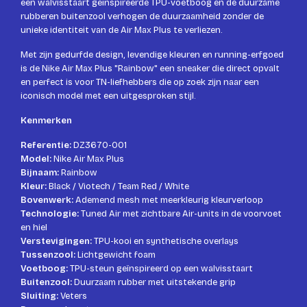
een walvisstaart geïnspireerde TPU-voetboog en de duurzame
rubberen buitenzool verhogen de duurzaamheid zonder de
unieke identiteit van de Air Max Plus te verliezen.
Met zijn gedurfde design, levendige kleuren en running-erfgoed
is de Nike Air Max Plus "Rainbow" een sneaker die direct opvalt
en perfect is voor TN-liefhebbers die op zoek zijn naar een
iconisch model met een uitgesproken stijl.
Kenmerken
Referentie:
DZ3670-001
Model:
Nike Air Max Plus
Bijnaam:
Rainbow
Kleur:
Black / Viotech / Team Red / White
Bovenwerk:
Ademend mesh met meerkleurig kleurverloop
Technologie:
Tuned Air met zichtbare Air-units in de voorvoet
en hiel
Verstevigingen:
TPU-kooi en synthetische overlays
Tussenzool:
Lichtgewicht foam
Voetboog:
TPU-steun geïnspireerd op een walvisstaart
Buitenzool:
Duurzaam rubber met uitstekende grip
Sluiting:
Veters