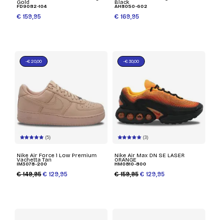
Gold
Black
FD9082-104
AH8050-602
€ 159,95
€ 169,95
-€ 20,00
-€ 30,00
(5)
(3)
Nike Air Force 1 Low Premium
Nike Air Max DN SE LASER
Vachetta Tan
ORANGE
IM3078-200
HM0810-800
€ 149,95
€ 129,95
€ 159,95
€ 129,95