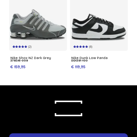
(2)
(6)
Nike Shox NZ Dark Grey
Nike Dunk Low Panda
378341-009
DD1391-100
€ 159,95
€ 119,95