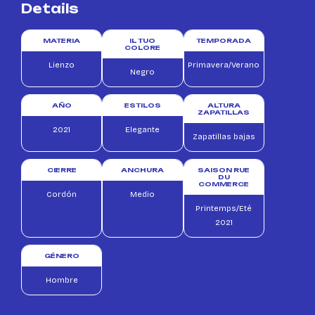
Details
MATERIA
IL TUO
TEMPORADA
COLORE
Lienzo
Primavera/Verano
Negro
AÑO
ESTILOS
ALTURA
ZAPATILLAS
2021
Elegante
Zapatillas bajas
CIERRE
ANCHURA
SAISON RUE
DU
COMMERCE
Cordón
Medio
Printemps/Eté
2021
GÉNERO
Hombre