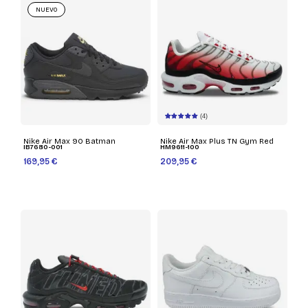
NUEVO
(4)
Nike Air Max 90 Batman
Nike Air Max Plus TN Gym Red
IB7680-001
HM9611-100
169,95 €
209,95 €