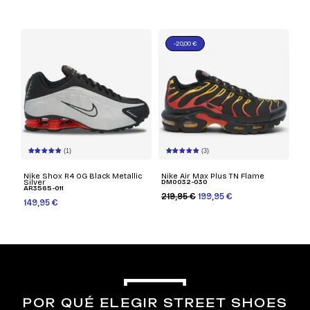
-20,00 €
(1)
(3)
Nike Shox R4 OG Black Metallic
Nike Air Max Plus TN Flame
Silver
DM0032-030
AR3565-011
219,95 €
199,95 €
149,95 €
POR QUÉ ELEGIR STREET SHOES