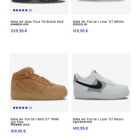
(6)
Nike Air Max Plus TN Black Red
Nike Air Force 1 Low '07 White
IH4459-001
315122-111
229,95 €
139,95 €
(3)
Nike Air Force 1 Mid 07' PRM
Nike Air Force 1 Low '07 Neon
QS Flax
FQ2204-100
715889-200
149,95 €
169,95 €