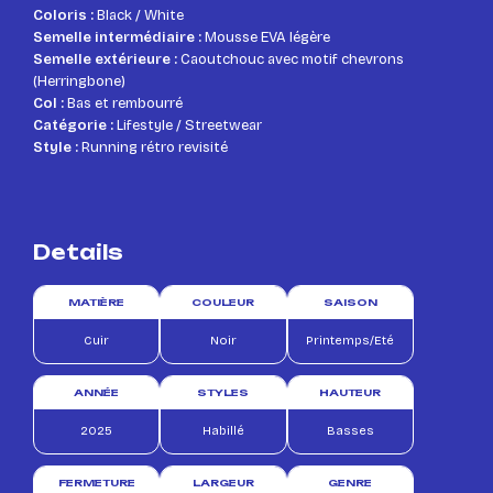
Coloris :
Black / White
Semelle intermédiaire :
Mousse EVA légère
Semelle extérieure :
Caoutchouc avec motif chevrons
(Herringbone)
Col :
Bas et rembourré
Catégorie :
Lifestyle / Streetwear
Style :
Running rétro revisité
Details
MATIÈRE
COULEUR
SAISON
Cuir
Noir
Printemps/Eté
ANNÉE
STYLES
HAUTEUR
2025
Habillé
Basses
FERMETURE
LARGEUR
GENRE