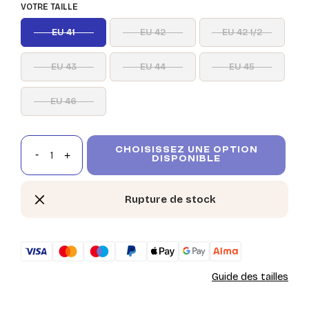
VOTRE TAILLE
EU 41
EU 42
EU 42 1/2
EU 43
EU 44
EU 45
EU 46
CHOISISSEZ UNE OPTION
DISPONIBLE
Rupture de stock
Guide des tailles
Ac