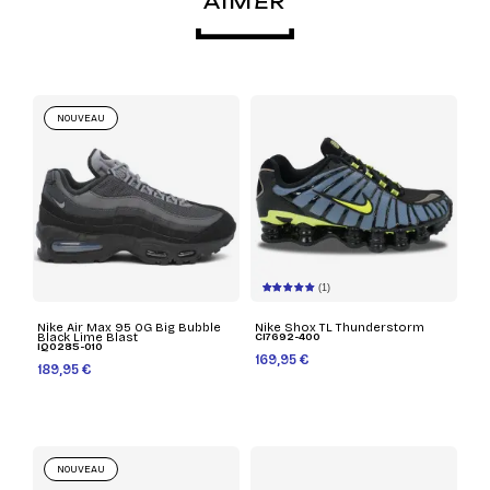
AIMER
NOUVEAU
(1)
Nike Air Max 95 OG Big Bubble
Nike Shox TL Thunderstorm
Black Lime Blast
CI7692-400
IQ0285-010
169,95 €
189,95 €
NOUVEAU