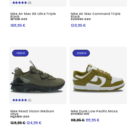
(3)
Nike Air Max 95 Ultra Triple
Nike Air Max Command Triple
Black
Black
IB7681-003
629993-020
189,95 €
139,95 €
-15,00 €
-20,00 €
(1)
Nike React Vision Medium
Nike Dunk Low Pacific Moss
Olive
DV0833-105
HQ3819-200
119,95 €
99,95 €
139,95 €
124,95 €