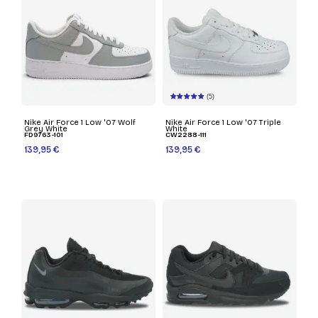
(5)
Nike Air Force 1 Low '07 Wolf
Nike Air Force 1 Low '07 Triple
Grey White
White
FD9763-101
CW2288-111
139,95 €
139,95 €