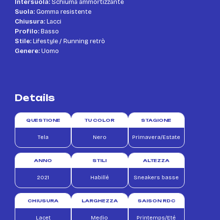
Intersuola:
Schiuma ammortizzante
Suola:
Gomma resistente
Chiusura:
Lacci
Profilo:
Basso
Stile:
Lifestyle / Running retrò
Genere:
Uomo
Details
QUESTIONE
TU COLOR
STAGIONE
Tela
Nero
Primavera/Estate
ANNO
STILI
ALTEZZA
2021
Habillé
Sneakers basse
CHIUSURA
LARGHEZZA
SAISON RDC
Lacet
Medio
Printemps/Eté