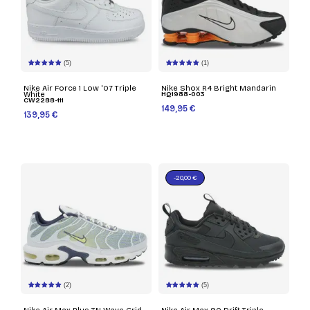
(5)
(1)
Nike Air Force 1 Low '07 Triple
Nike Shox R4 Bright Mandarin
White
HQ1988-003
CW2288-111
149,95 €
139,95 €
-20,00 €
(2)
(5)