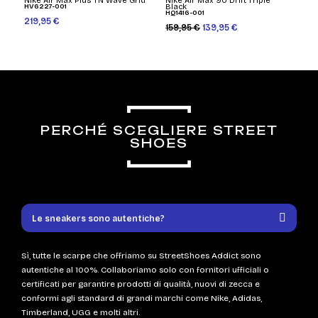
Nike Air Max Plus TN Wave Grid
Nike Air Max 90 Drift Triple
HV6227-001
Black
HQ1416-001
219,95 €
159,95 €
139,95 €
PERCHÉ SCEGLIERE STREET
SHOES
Le sneakers sono autentiche?
Sì, tutte le scarpe che offriamo su StreetShoes Addict sono
autentiche al 100%. Collaboriamo solo con fornitori ufficiali o
certificati per garantire prodotti di qualità, nuovi di zecca e
conformi agli standard di grandi marchi come Nike, Adidas,
Timberland, UGG e molti altri.