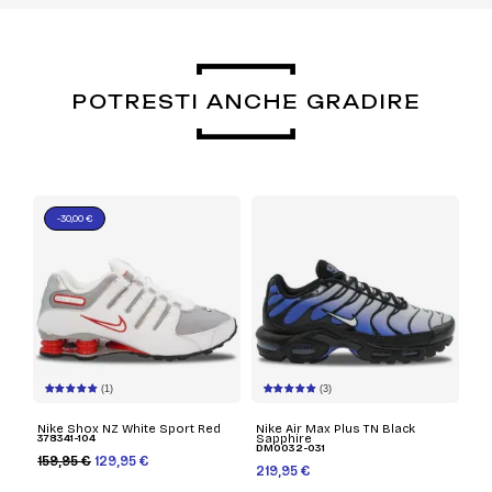
POTRESTI ANCHE GRADIRE
-30,00 €
(1)
(3)
Nike Shox NZ White Sport Red
Nike Air Max Plus TN Black
378341-104
Sapphire
DM0032-031
159,95 €
129,95 €
219,95 €