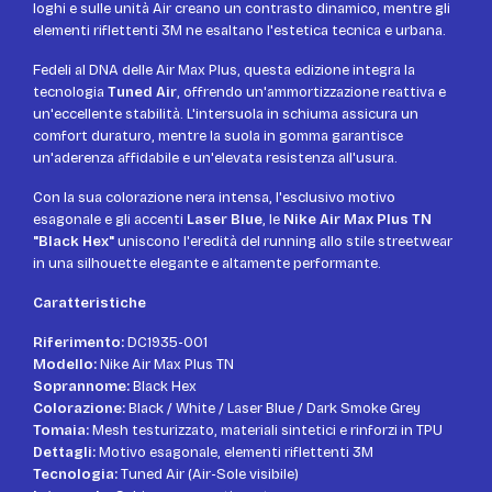
loghi e sulle unità Air creano un contrasto dinamico, mentre gli
elementi riflettenti 3M ne esaltano l'estetica tecnica e urbana.
Fedeli al DNA delle Air Max Plus, questa edizione integra la
tecnologia
Tuned Air
, offrendo un'ammortizzazione reattiva e
un'eccellente stabilità. L'intersuola in schiuma assicura un
comfort duraturo, mentre la suola in gomma garantisce
un'aderenza affidabile e un'elevata resistenza all'usura.
Con la sua colorazione nera intensa, l'esclusivo motivo
esagonale e gli accenti
Laser Blue
, le
Nike Air Max Plus TN
"Black Hex"
uniscono l'eredità del running allo stile streetwear
in una silhouette elegante e altamente performante.
Caratteristiche
Riferimento:
DC1935-001
Modello:
Nike Air Max Plus TN
Soprannome:
Black Hex
Colorazione:
Black / White / Laser Blue / Dark Smoke Grey
Tomaia:
Mesh testurizzato, materiali sintetici e rinforzi in TPU
Dettagli:
Motivo esagonale, elementi riflettenti 3M
Tecnologia:
Tuned Air (Air-Sole visibile)