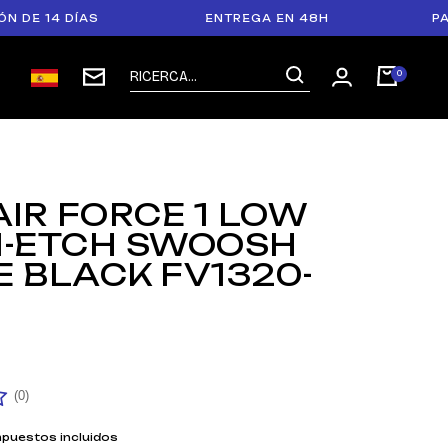
4 DÍAS
ENTREGA EN 48H
PAGO EN 
AIR FORCE 1 LOW
I-ETCH SWOOSH
E BLACK FV1320-
(0)
mpuestos incluidos