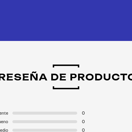
RESEÑA DE PRODUCT
0
ente
0
ueno
0
edio