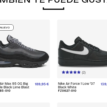
NUEVO
(2)
 Air Max 95 OG Big
Nike Air Force 1 Low '07
189,95 €
139
le Black Lime Blast
Black White
85-010
FZ0627-010