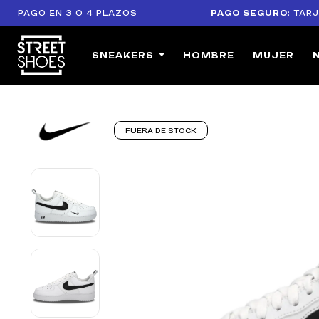
O EN 3 O 4 PLAZOS
PAGO SEGURO
: TARJETAS 
SNEAKERS
HOMBRE
MUJER
FUERA DE STOCK