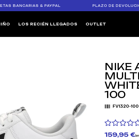
BANCARIAS & PAYPAL
PLAZO DE DEVOLUCIÓN DE 1
NIÑO
LOS RECIÉN LLEGADOS
OUTLET
NIKE 
MULT
WHIT
100
FV1320-100
159,95 €
I