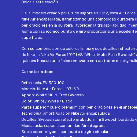
única a esta edición.
Fiel al modelo creado por Bruce Kilgore en 1982, esta Air Force
Nike Air encapsulada, garantizando una comodidad duradera dur
perforaciones en la puntera favorecen la transpirabilidad, mien
goma con su icónico punto de giro proporciona una excelente
superficies.
Con su combinación de colores limpia y sus detalles reflectant
de Nike, la Nike Air Force 1 '07 LV8 "White Multi-Etch Swoosh" e
quienes buscan un clásico renovado con un toque de originali
Características
Referencia: FV1320-100
Modelo: Nike Air Force 1 '07 LV8
Apodo: White Multi-Etch Swoosh
Color: White / White / Black
Parte superior: cuero premium con perforaciones en el antepié
Tecnología: amortiguación Nike Air encapsulada
Detalles: Swoosh con efecto grabado, mini Swoosh bordado y
Mediasuela: espuma con unidad Air integrada
Suela exterior: goma con punto de giro circular