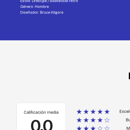
Estilo: Lifestyle / Basketball retro
Género: Hombre
Diseñador: Bruce Kilgore
★★★★★
Excel
Calificación media
0.0
★★★★☆
B
★★★☆☆
M