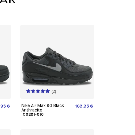
(2)
Nike Air Max 90 Black
,95 €
169,95 €
Anthracite
IQ0291-010