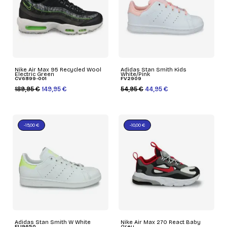
Nike Air Max 95 Recycled Wool
Adidas Stan Smith Kids
Electric Green
White/Pink
CV6899-001
FV2909
189,95 €
149,95 €
54,95 €
44,95 €
-15,00 €
-10,00 €
Adidas Stan Smith W White
Nike Air Max 270 React Baby
FU9650
Grey