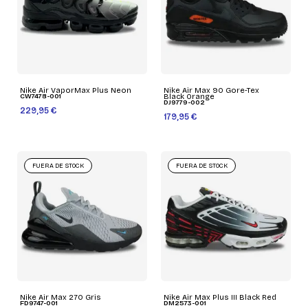
Nike Air VaporMax Plus Neon
Nike Air Max 90 Gore-Tex
CW7478-001
Black Orange
DJ9779-002
229,95 €
179,95 €
FUERA DE STOCK
FUERA DE STOCK
Nike Air Max 270 Gris
Nike Air Max Plus III Black Red
FD9747-001
DM2573-001