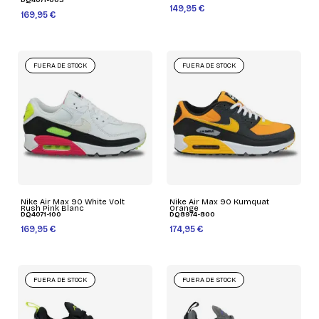
DQ4071-005
149,95 €
169,95 €
FUERA DE STOCK
FUERA DE STOCK
Nike Air Max 90 White Volt
Nike Air Max 90 Kumquat
Rush Pink Blanc
Orange
DQ4071-100
DQ8974-800
169,95 €
174,95 €
FUERA DE STOCK
FUERA DE STOCK