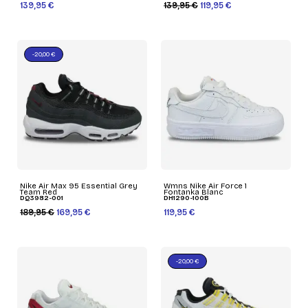
139,95 €
139,95 €
119,95 €
-20,00 €
Nike Air Max 95 Essential Grey
Wmns Nike Air Force 1
Team Red
Fontanka Blanc
DQ3982-001
DH1290-100B
189,95 €
169,95 €
119,95 €
-20,00 €