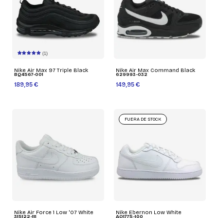
(1)
Nike Air Max 97 Triple Black
Nike Air Max Command Black
BQ4567-001
629993-032
189,95 €
149,95 €
FUERA DE STOCK
Nike Air Force 1 Low '07 White
Nike Ebernon Low White
315122-111
AQ1775-100