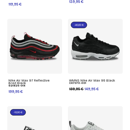
139,95 €
119,95 €
-40,00 €
Nike Air Max 97 Reflective
WMNS Nike Air Max 95 Black
Bred Black
CK7070-001
921826-014
189,95 €
149,95 €
199,95 €
-10,00 €