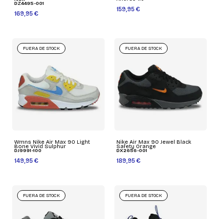
DZ4495-001
159,95 €
169,95 €
FUERA DE STOCK
FUERA DE STOCK
Wmns Nike Air Max 90 Light
Nike Air Max 90 Jewel Black
Bone Vivid Sulphur
Safety Orange
DJ9991-100
DX2656-001
149,95 €
189,95 €
FUERA DE STOCK
FUERA DE STOCK