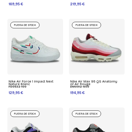
169,95 €
219,95 €
FUERA DE STOCK
FUERA DE STOCK
Nike Air Force 1 Impact Next
Nike Air Max 95 QS Anatomy
Nature Blanc
of Air Rouge
FD0532-100
DM0012-600
129,95 €
194,95 €
FUERA DE STOCK
FUERA DE STOCK