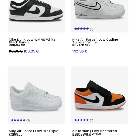
(6)
Nike Dunk Low WMNS White
Nike Air Force 1 Low Outline
Black Panda
Swoosh White
DD1503-101
DH2472-100
119,95 €
109,95 €
149,95 €
(5)
(4)
Nike Air Force 1 Low '07 Triple
Air Jordan 1 Low Shattered
White
Backboard White