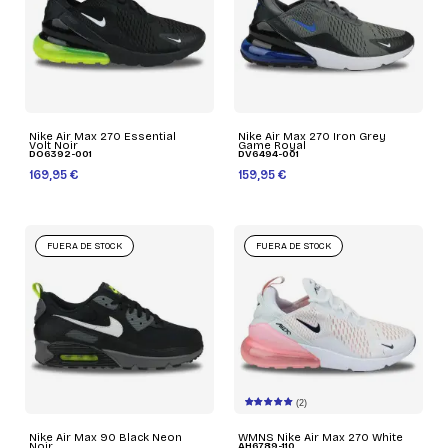
Nike Air Max 270 Essential
Nike Air Max 270 Iron Grey
Volt Noir
Game Royal
DO6392-001
DV6494-001
169,95 €
159,95 €
FUERA DE STOCK
FUERA DE STOCK
(2)
Nike Air Max 90 Black Neon
WMNS Nike Air Max 270 White
Noir
AH6789-110