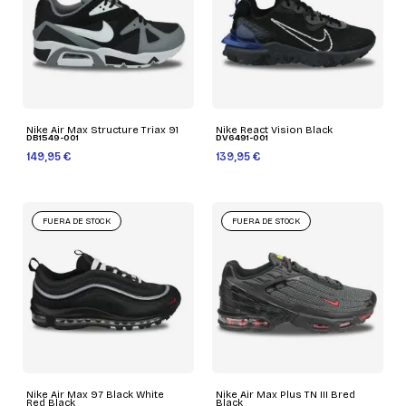
Nike Air Max Structure Triax 91
Nike React Vision Black
DB1549-001
DV6491-001
149,95 €
139,95 €
FUERA DE STOCK
FUERA DE STOCK
Nike Air Max 97 Black White
Nike Air Max Plus TN III Bred
Red Black
Black