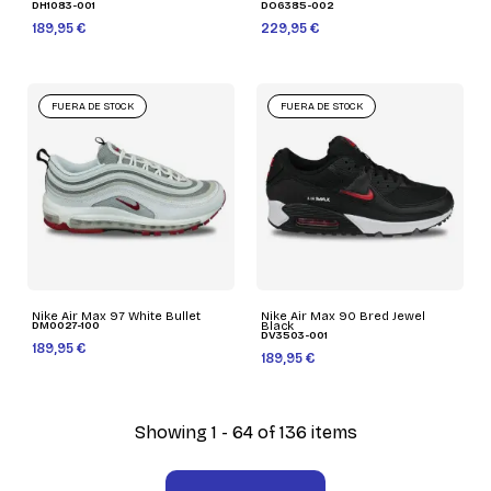
DH1083-001
DO6385-002
189,95 €
229,95 €
FUERA DE STOCK
FUERA DE STOCK
Nike Air Max 97 White Bullet
Nike Air Max 90 Bred Jewel
DM0027-100
Black
DV3503-001
189,95 €
189,95 €
Showing 1 - 64 of 136 items