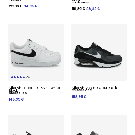
CD2654-011
99,95 €
84,95 €
59,95 €
49,95 €
(5)
Nike Air Force 1 '07 AN20 White
Nike Air Max 90 Grey Black
Black
CN8490-002
CJ0952-100
159,95 €
149,95 €