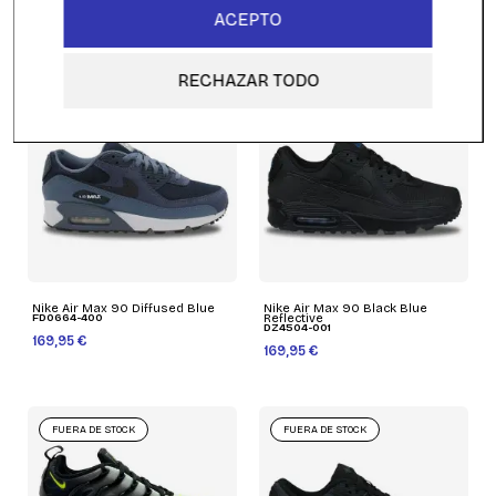
ACEPTO
189,95 €
169,95 €
RECHAZAR TODO
FUERA DE STOCK
FUERA DE STOCK
Nike Air Max 90 Diffused Blue
Nike Air Max 90 Black Blue
FD0664-400
Reflective
DZ4504-001
169,95 €
169,95 €
FUERA DE STOCK
FUERA DE STOCK