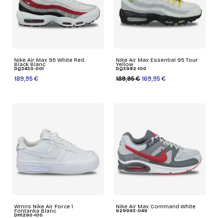
Nike Air Max 95 White Red
Nike Air Max Essential 95 Tour
Black Blanc
Yellow
DQ3430-001
DQ3982-100
189,95 €
189,95 €
169,95 €
Wmns Nike Air Force 1
Nike Air Max Command White
Fontanka Blanc
629993-049
DH1290-100