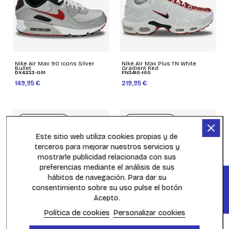
Nike Air Max 90 Icons Silver
Nike Air Max Plus TN White
Bullet
Gradient Red
DX4233-001
FN3410-100
149,95 €
219,95 €
FUERA DE STOCK
FUERA DE STOCK
Este sitio web utiliza cookies propias y de
terceros para mejorar nuestros servicios y
mostrarle publicidad relacionada con sus
preferencias mediante el análisis de sus
FILTER
hábitos de navegación. Para dar su
consentimiento sobre su uso pulse el botón
Acepto.
Política de cookies
Personalizar cookies
Nike Air Max 97 Black Picante
Nike Air Max 90 Kiss My Airs
Red
Safari
FD0655-001
FD9753-100