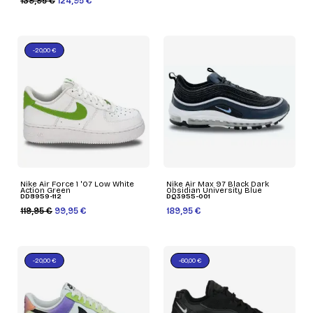
139,95 €
124,95 €
-20,00 €
Nike Air Force 1 '07 Low White
Nike Air Max 97 Black Dark
Action Green
Obsidian University Blue
DD8959-112
DQ3955-001
119,95 €
99,95 €
189,95 €
-20,00 €
-60,00 €