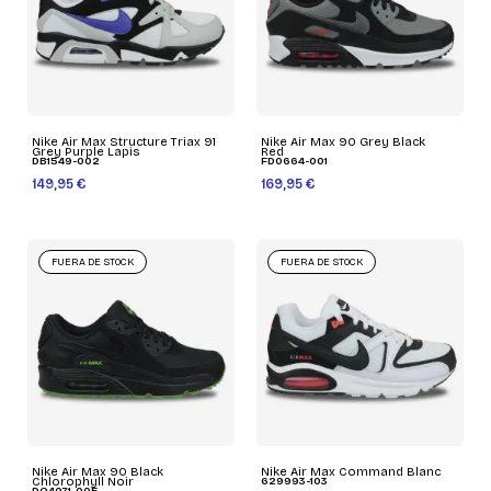
Nike Air Max Structure Triax 91
Nike Air Max 90 Grey Black
Grey Purple Lapis
Red
DB1549-002
FD0664-001
149,95 €
169,95 €
FUERA DE STOCK
FUERA DE STOCK
Nike Air Max 90 Black
Nike Air Max Command Blanc
Chlorophyll Noir
629993-103