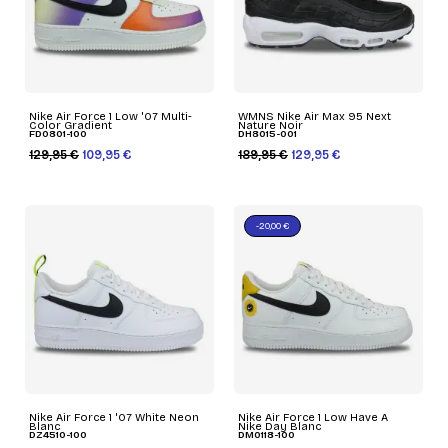
Nike Air Force 1 Low '07 Multi-
WMNS Nike Air Max 95 Next
Color Gradient
Nature Noir
FD0801-100
DH8015-001
129,95 €
109,95 €
189,95 €
129,95 €
-20,00 €
Nike Air Force 1 '07 White Neon
Nike Air Force 1 Low Have A
Blanc
Nike Day Blanc
DZ4510-100
DM0118-100