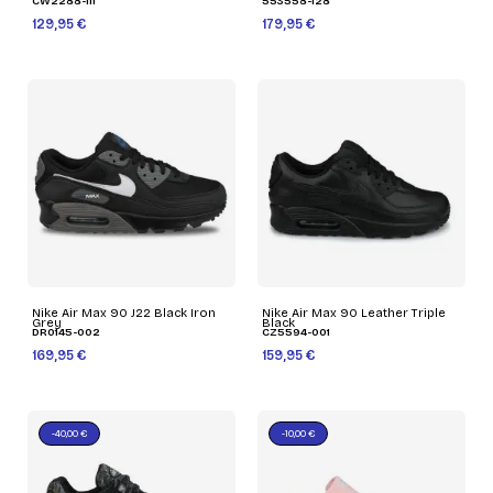
CW2288-111
553558-128
129,95 €
179,95 €
Nike Air Max 90 J22 Black Iron
Nike Air Max 90 Leather Triple
Grey
Black
DR0145-002
CZ5594-001
169,95 €
159,95 €
-40,00 €
-10,00 €