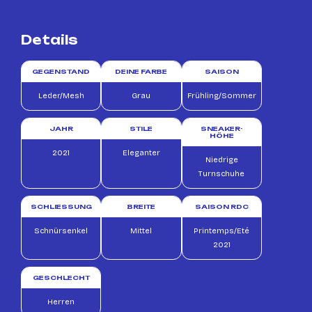
Details
GEGENSTAND
DEINE FARBE
SAISON
Leder/Mesh
Grau
Frühling/Sommer
JAHR
STILE
SNEAKER-
HÖHE
2021
Eleganter
Niedrige
Turnschuhe
SCHLIESSUNG
BREITE
SAISON RDC
Schnürsenkel
Mittel
Printemps/Eté
2021
GESCHLECHT
Herren