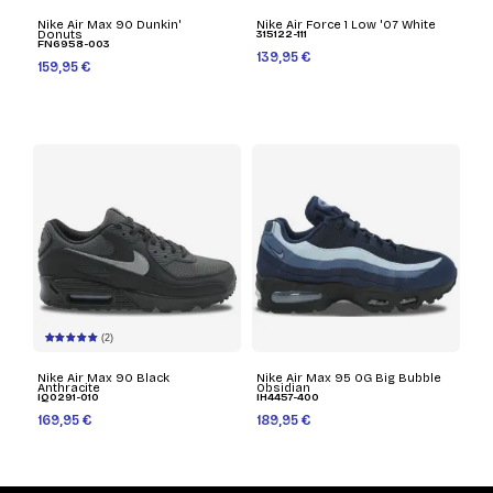
Nike Air Max 90 Dunkin'
Nike Air Force 1 Low '07 White
Donuts
315122-111
FN6958-003
139,95 €
159,95 €
(2)
Nike Air Max 90 Black
Nike Air Max 95 OG Big Bubble
Anthracite
Obsidian
IQ0291-010
IH4457-400
169,95 €
189,95 €