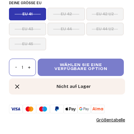
DEINE GRÖSSE EU
EU 41
EU 42
EU 42 1/2
EU 43
EU 44
EU 44 1/2
EU 45
WÄHLEN SIE EINE
VERFÜGBARE OPTION
Nicht auf Lager
Größentabelle
St