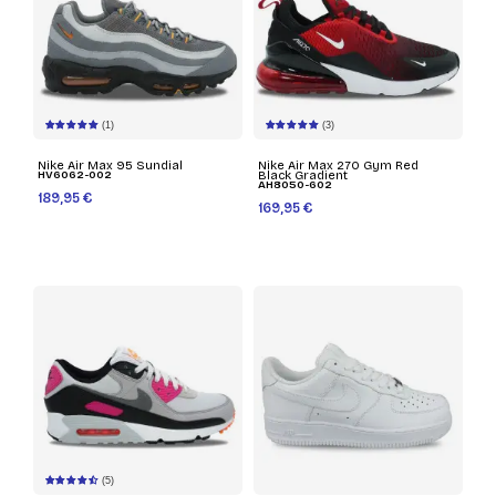
(1)
(3)
Nike Air Max 95 Sundial
Nike Air Max 270 Gym Red
HV6062-002
Black Gradient
AH8050-602
189,95 €
169,95 €
(5)