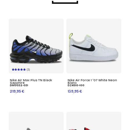
(3)
Nike Air Max Plus TN Black
Nike Air Force 1 '07 White Neon
Sapphire
Blanc
DM0032-031
DZ4510-100
219,95 €
139,95 €