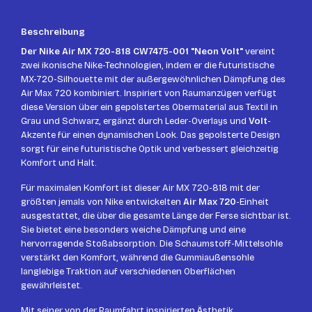
Beschreibung
Der Nike Air MX 720-818 CW7475-001 "Neon Volt"
vereint
zwei ikonische Nike-Technologien, indem er die futuristische
MX-720-Silhouette mit der außergewöhnlichen Dämpfung des
Air Max 720 kombiniert. Inspiriert von Raumanzügen verfügt
diese Version über ein gepolstertes Obermaterial aus Textil in
Grau und Schwarz, ergänzt durch Leder-Overlays und
Volt
-
Akzente für einen dynamischen Look. Das gepolsterte Design
sorgt für eine futuristische Optik und verbessert gleichzeitig
Komfort und Halt.
Für maximalen Komfort ist dieser Air MX 720-818 mit der
größten jemals von Nike entwickelten
Air Max 720
-Einheit
ausgestattet, die über die gesamte Länge der Ferse sichtbar ist.
Sie bietet eine besonders weiche Dämpfung und eine
hervorragende Stoßabsorption. Die Schaumstoff-Mittelsohle
verstärkt den Komfort, während die Gummiaußensohle
langlebige Traktion auf verschiedenen Oberflächen
gewährleistet.
Mit seiner von der Raumfahrt inspirierten Ästhetik,